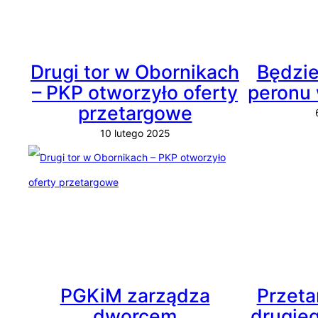
Drugi tor w Obornikach
Będzie
– PKP otworzyło oferty
peronu
przetargowe
10 lutego 2025
PGKiM zarządza
Przeta
dworcem
drugieg