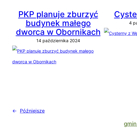
PKP planuje zburzyć
Cyste
budynek małego
4 p
dworca w Obornikach
14 października 2024
←
Późniejsze
gmin