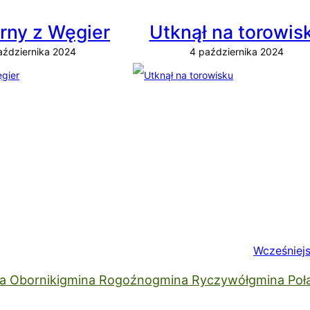
rny z Węgier
Utknął na torowis
aździernika 2024
4 października 2024
Wcześniej
a Oborniki
gmina Rogoźno
gmina Ryczywół
gmina Poł