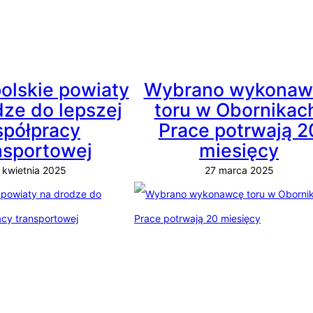
olskie powiaty
Wybrano wykonaw
dze do lepszej
toru w Obornikac
półpracy
Prace potrwają 2
nsportowej
miesięcy
 kwietnia 2025
27 marca 2025