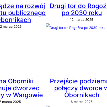
iądze na rozwój
Drugi tor do Rogo
rtu publicznego
po 2030 roku
bornikach
12 marca 2025
12 marca 2025
a Oborniki
Przejście podziem
muje dworzec
połączy dworce 
wy w Wargowie
Obornikach
7 marca 2025
6 marca 2025