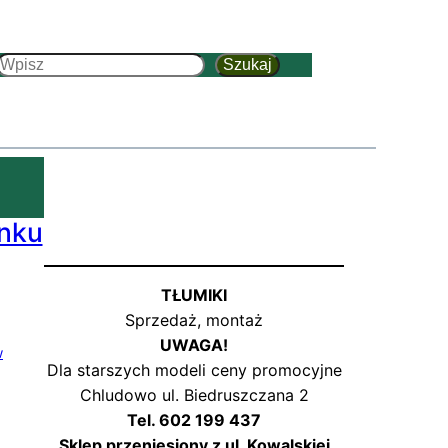
Szukaj
Szukaj
anku
TŁUMIKI
Sprzedaż, montaż
UWAGA!
Dla starszych modeli ceny promocyjne
Chludowo ul. Biedruszczana 2
Tel. 602 199 437
Sklep przeniesiony z ul. Kowalskiej