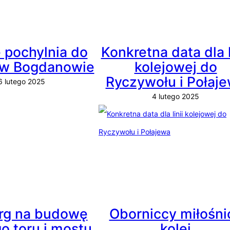
 pochylnia do
Konkretna data dla l
 w Bogdanowie
kolejowej do
Ryczywołu i Połaj
6 lutego 2025
4 lutego 2025
rg na budowę
Oborniccy miłośni
o toru i mostu
kolei