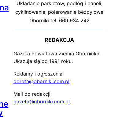
Układanie parkietów, podłóg i paneli,
źna
cyklinowanie, polerowanie bezpyłowe
Oborniki tel. 669 934 242
REDAKCJA
Gazeta Powiatowa Ziemia Obornicka.
Ukazuje się od 1991 roku.
Reklamy i ogłoszenia
dorota@oborniki.com.pl
.
Mail do redakcji:
gazeta@oborniki.com.pl
.
ne
w