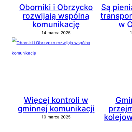
Oborniki i Obrzycko
Są pien
rozwijają wspólną
transpo
komunikację
w O
14 marca 2025
Więcej kontroli w
Gmin
gminnej komunikacji
przej
kolejo
10 marca 2025