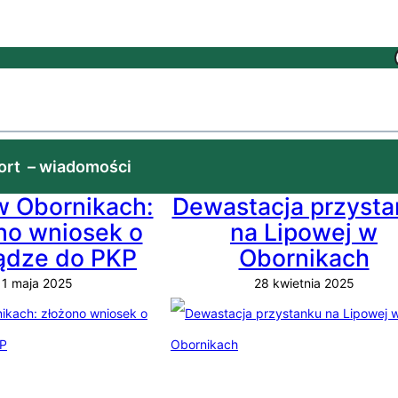
ort
– wiadomości
w Obornikach:
Dewastacja przyst
no wniosek o
na Lipowej w
ądze do PKP
Obornikach
1 maja 2025
28 kwietnia 2025