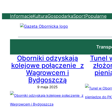
Przejdź
do
Informacje
Kultura
Gospodarka
Sport
Popularne
treści
Transp
Oborniki odzyskają
Tunel 
kolejowe połączenie z
złożo
Wągrowcem i
pieni
Bydgoszczą
9 maja 2025