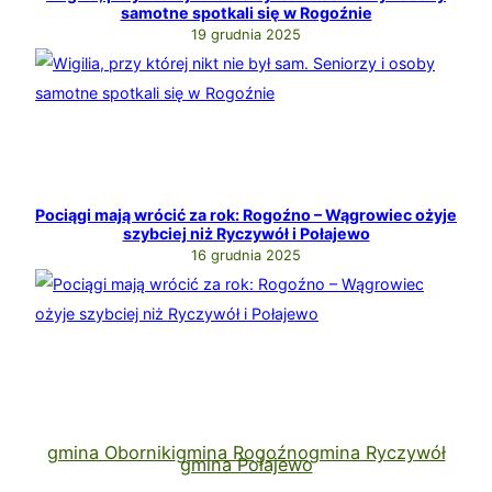
samotne spotkali się w Rogoźnie
19 grudnia 2025
Pociągi mają wrócić za rok: Rogoźno – Wągrowiec ożyje
szybciej niż Ryczywół i Połajewo
16 grudnia 2025
gmina Oborniki
gmina Rogoźno
gmina Ryczywół
gmina Połajewo