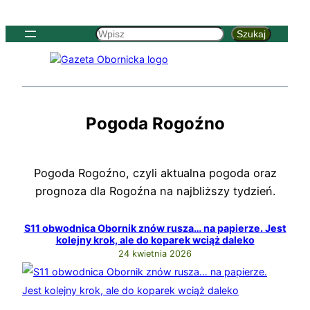
Przejdź
Szukaj
do
Szukaj
treści
Pogoda Rogoźno
Pogoda Rogoźno, czyli aktualna pogoda oraz
prognoza dla Rogoźna na najbliższy tydzień.
S11 obwodnica Obornik znów rusza… na papierze. Jest
kolejny krok, ale do koparek wciąż daleko
24 kwietnia 2026