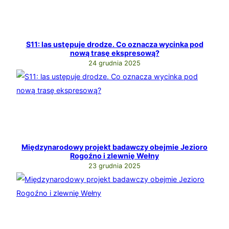
S11: las ustępuje drodze. Co oznacza wycinka pod
nową trasę ekspresową?
24 grudnia 2025
Międzynarodowy projekt badawczy obejmie Jezioro
Rogoźno i zlewnię Wełny
23 grudnia 2025