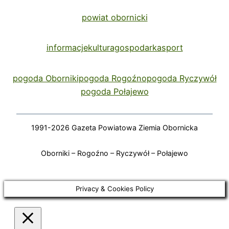
powiat obornicki
informacje
kultura
gospodarka
sport
pogoda Oborniki
pogoda Rogoźno
pogoda Ryczywół
pogoda Połajewo
1991-2026 Gazeta Powiatowa Ziemia Obornicka
Oborniki – Rogoźno – Ryczywół – Połajewo
Privacy & Cookies Policy