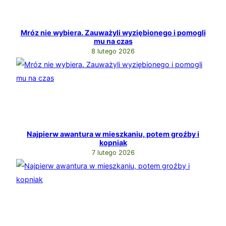
Mróz nie wybiera. Zauważyli wyziębionego i pomogli
mu na czas
8 lutego 2026
Najpierw awantura w mieszkaniu, potem groźby i
kopniak
7 lutego 2026