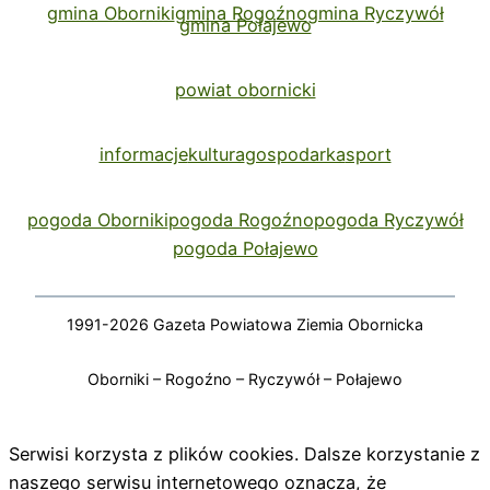
gmina Oborniki
gmina Rogoźno
gmina Ryczywół
gmina Połajewo
powiat obornicki
informacje
kultura
gospodarka
sport
pogoda Oborniki
pogoda Rogoźno
pogoda Ryczywół
pogoda Połajewo
1991-2026 Gazeta Powiatowa Ziemia Obornicka
Oborniki – Rogoźno – Ryczywół – Połajewo
Serwisi korzysta z plików cookies. Dalsze korzystanie z
naszego serwisu internetowego oznacza, że