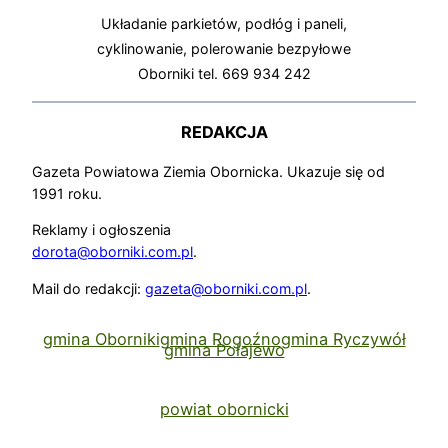
Układanie parkietów, podłóg i paneli,
cyklinowanie, polerowanie bezpyłowe
Oborniki tel. 669 934 242
REDAKCJA
Gazeta Powiatowa Ziemia Obornicka. Ukazuje się od
1991 roku.
Reklamy i ogłoszenia
dorota@oborniki.com.pl
.
Mail do redakcji:
gazeta@oborniki.com.pl
.
gmina Oborniki
gmina Rogoźno
gmina Ryczywół
gmina Połajewo
powiat obornicki