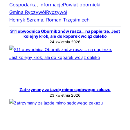
Gospodarka
, 
Informacje
Powiat obornicki
Gmina Ryczywół
Ryczywół
Henryk Szrama
, 
Roman Trzęsimiech
S11 obwodnica Obornik znów rusza… na papierze. Jest
kolejny krok, ale do koparek wciąż daleko
24 kwietnia 2026
Zatrzymany za jazdę mimo sądowego zakazu
23 kwietnia 2026