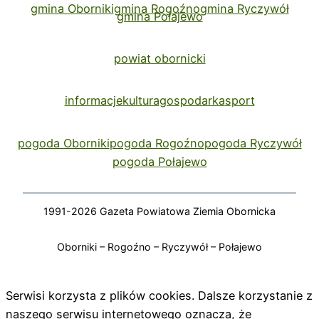
gmina Oborniki
gmina Rogoźno
gmina Ryczywół
gmina Połajewo
powiat obornicki
informacje
kultura
gospodarka
sport
pogoda Oborniki
pogoda Rogoźno
pogoda Ryczywół
pogoda Połajewo
1991-2026 Gazeta Powiatowa Ziemia Obornicka
Oborniki – Rogoźno – Ryczywół – Połajewo
Serwisi korzysta z plików cookies. Dalsze korzystanie z
naszego serwisu internetowego oznacza, że