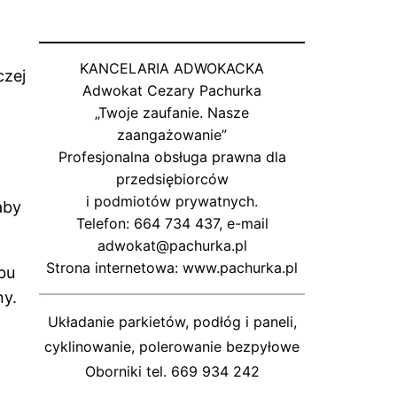
KANCELARIA ADWOKACKA
czej
Adwokat Cezary Pachurka
„Twoje zaufanie. Nasze
zaangażowanie”
Profesjonalna obsługa prawna dla
przedsiębiorców
i podmiotów prywatnych.
aby
Telefon: 664 734 437, e-mail
adwokat@pachurka.pl
Strona internetowa: www.pachurka.pl
bu
ny.
Układanie parkietów, podłóg i paneli,
cyklinowanie, polerowanie bezpyłowe
Oborniki tel. 669 934 242