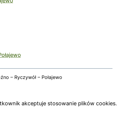
ajewo
Połajewo
oźno – Ryczywół – Połajewo
ytkownik akceptuje stosowanie plików cookies.