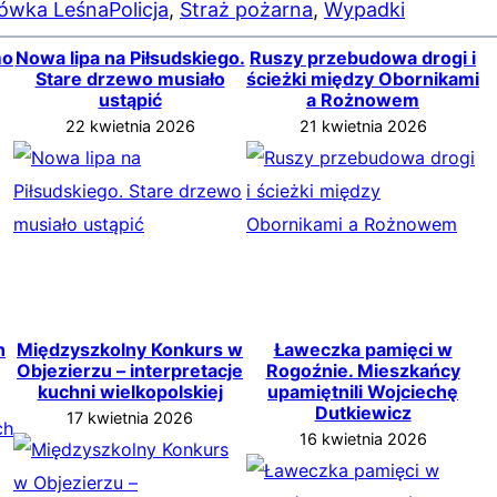
ówka Leśna
Policja
, 
Straż pożarna
, 
Wypadki
mo
Nowa lipa na Piłsudskiego.
Ruszy przebudowa drogi i
Stare drzewo musiało
ścieżki między Obornikami
ustąpić
a Rożnowem
22 kwietnia 2026
21 kwietnia 2026
h
Międzyszkolny Konkurs w
Ławeczka pamięci w
Objezierzu – interpretacje
Rogoźnie. Mieszkańcy
kuchni wielkopolskiej
upamiętnili Wojciechę
Dutkiewicz
17 kwietnia 2026
16 kwietnia 2026