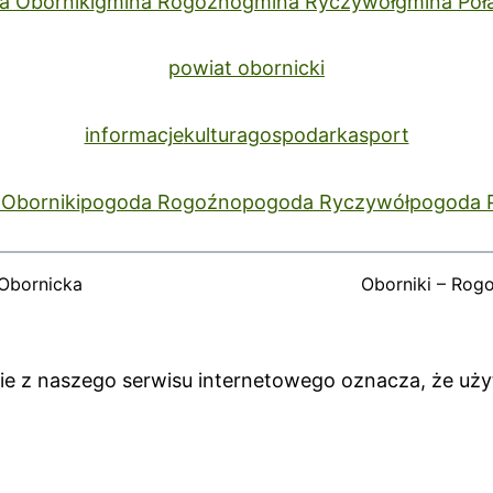
a Oborniki
gmina Rogoźno
gmina Ryczywół
gmina Poł
powiat obornicki
informacje
kultura
gospodarka
sport
Oborniki
pogoda Rogoźno
pogoda Ryczywół
pogoda 
Obornicka
Oborniki – Rog
anie z naszego serwisu internetowego oznacza, że uż