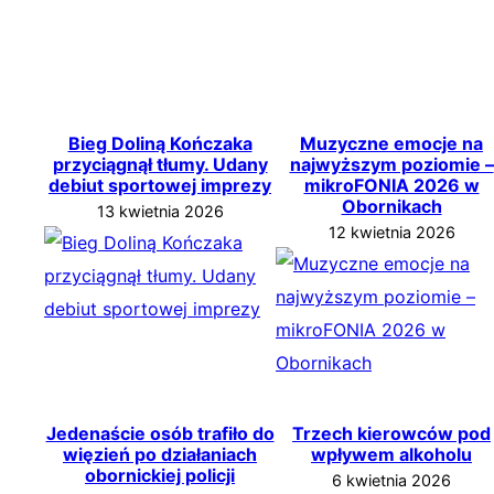
Bieg Doliną Kończaka
Muzyczne emocje na
przyciągnął tłumy. Udany
najwyższym poziomie –
debiut sportowej imprezy
mikroFONIA 2026 w
Obornikach
13 kwietnia 2026
12 kwietnia 2026
Jedenaście osób trafiło do
Trzech kierowców pod
więzień po działaniach
wpływem alkoholu
obornickiej policji
6 kwietnia 2026