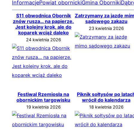
Informacje
Powiat obornicki
Gmina Oborniki
Dąbr
S11 obwodnica Obornik
Zatrzymany za jazdę mi
znów rusza… na papierze.
sądowego zakazu
Jest kolejny krok, ale do
23 kwietnia 2026
koparek wciąż daleko
24 kwietnia 2026
Festiwal Rzemiosła na
Piknik sołtysów po latac
obornickim targowisku
wrócił do kalendarza
19 kwietnia 2026
18 kwietnia 2026