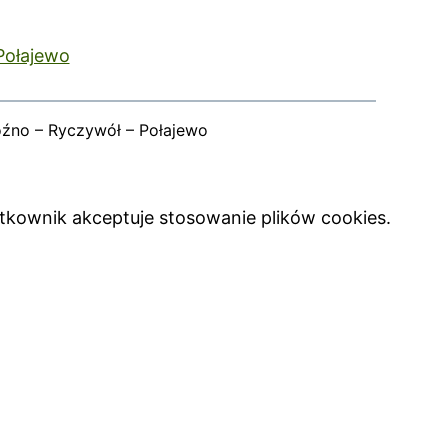
Połajewo
oźno – Ryczywół – Połajewo
ytkownik akceptuje stosowanie plików cookies.