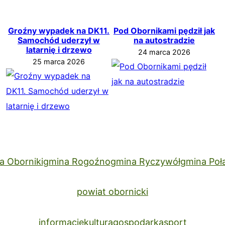
Groźny wypadek na DK11.
Pod Obornikami pędził jak
Samochód uderzył w
na autostradzie
latarnię i drzewo
24 marca 2026
25 marca 2026
a Oborniki
gmina Rogoźno
gmina Ryczywół
gmina Poł
powiat obornicki
informacje
kultura
gospodarka
sport