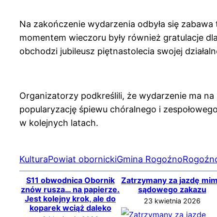
Na zakończenie wydarzenia odbyła się zabawa
momentem wieczoru były również gratulacje dla
obchodzi jubileusz piętnastolecia swojej działal
Organizatorzy podkreślili, że wydarzenie ma na
popularyzację śpiewu chóralnego i zespołowego
w kolejnych latach.
Kultura
Powiat obornicki
Gmina Rogoźno
Rogoźn
S11 obwodnica Obornik
Zatrzymany za jazdę mi
znów rusza… na papierze.
sądowego zakazu
Jest kolejny krok, ale do
23 kwietnia 2026
koparek wciąż daleko