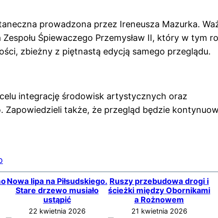
 taneczna prowadzona przez Ireneusza Mazurka. W
 Zespołu Śpiewaczego Przemysław II, który w tym r
ności, zbieżny z piętnastą edycją samego przeglądu.
 celu integrację środowisk artystycznych oraz
. Zapowiedzieli także, że przegląd będzie kontynuo
o
mo
Nowa lipa na Piłsudskiego.
Ruszy przebudowa drogi i
Stare drzewo musiało
ścieżki między Obornikami
ustąpić
a Rożnowem
22 kwietnia 2026
21 kwietnia 2026