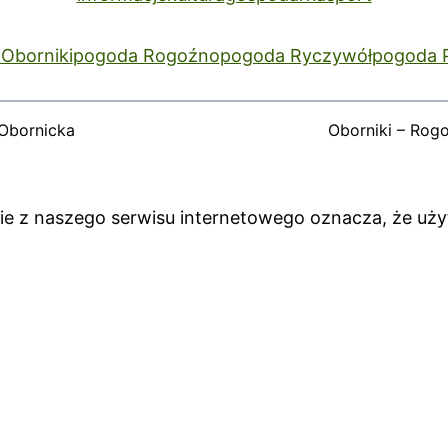
Oborniki
pogoda Rogoźno
pogoda Ryczywół
pogoda 
Obornicka
Oborniki – Rog
anie z naszego serwisu internetowego oznacza, że uż