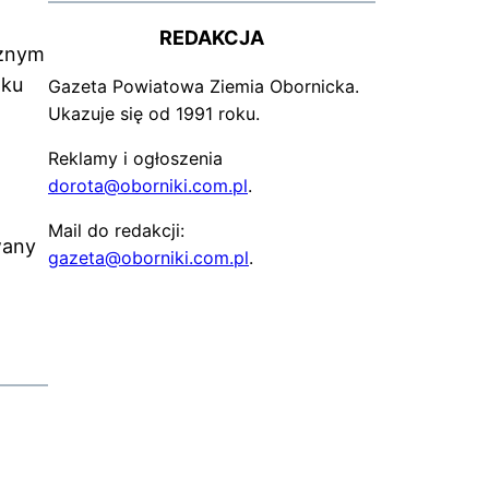
REDAKCJA
ażnym
oku
Gazeta Powiatowa Ziemia Obornicka.
Ukazuje się od 1991 roku.
Reklamy i ogłoszenia
dorota@oborniki.com.pl
.
Mail do redakcji:
wany
gazeta@oborniki.com.pl
.