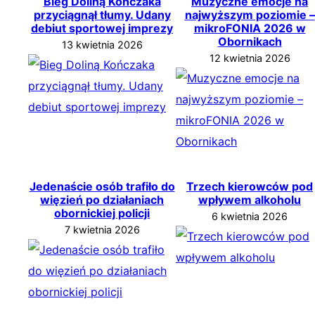
Bieg Doliną Kończaka
Muzyczne emocje na
przyciągnął tłumy. Udany
najwyższym poziomie –
debiut sportowej imprezy
mikroFONIA 2026 w
Obornikach
13 kwietnia 2026
12 kwietnia 2026
Jedenaście osób trafiło do
Trzech kierowców pod
więzień po działaniach
wpływem alkoholu
obornickiej policji
6 kwietnia 2026
7 kwietnia 2026