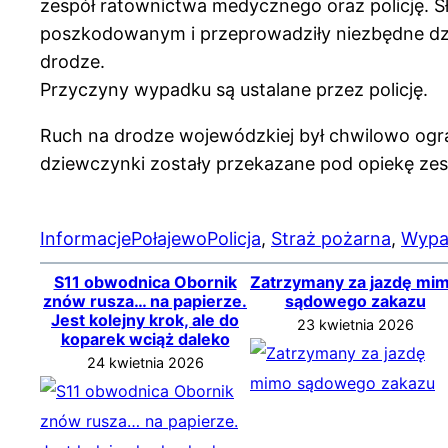
zespół ratownictwa medycznego oraz policję. Sł
poszkodowanym i przeprowadziły niezbędne dzi
drodze.
Przyczyny wypadku są ustalane przez policję.
Ruch na drodze wojewódzkiej był chwilowo ogr
dziewczynki zostały przekazane pod opiekę ze
Informacje
Połajewo
Policja
, 
Straż pożarna
, 
Wypa
S11 obwodnica Obornik
Zatrzymany za jazdę mi
znów rusza… na papierze.
sądowego zakazu
Jest kolejny krok, ale do
23 kwietnia 2026
koparek wciąż daleko
24 kwietnia 2026