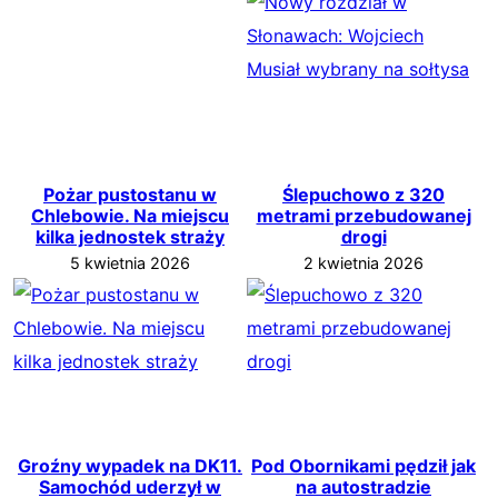
Pożar pustostanu w
Ślepuchowo z 320
Chlebowie. Na miejscu
metrami przebudowanej
kilka jednostek straży
drogi
5 kwietnia 2026
2 kwietnia 2026
Groźny wypadek na DK11.
Pod Obornikami pędził jak
Samochód uderzył w
na autostradzie