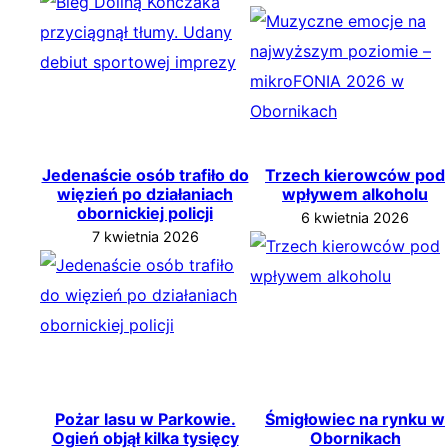
Jedenaście osób trafiło do
Trzech kierowców pod
więzień po działaniach
wpływem alkoholu
obornickiej policji
6 kwietnia 2026
7 kwietnia 2026
Pożar lasu w Parkowie.
Śmigłowiec na rynku w
Ogień objął kilka tysięcy
Obornikach