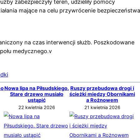
użby zabezpieczyły teren, udzieliły pomocy
ałania mające na celu przywrócenie bezpieczeństwa
aniczony na czas interwencji służb. Poszkodowane
społu medycznego.v
dki
mo
Nowa lipa na Piłsudskiego.
Ruszy przebudowa drogi i
Stare drzewo musiało
ścieżki między Obornikami
ustąpić
a Rożnowem
22 kwietnia 2026
21 kwietnia 2026