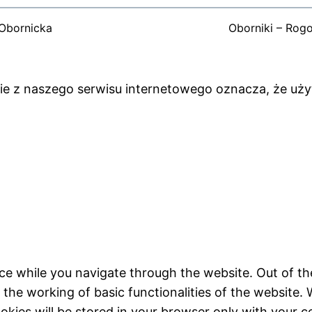
Obornicka
Oborniki – Rog
anie z naszego serwisu internetowego oznacza, że uż
ce while you navigate through the website. Out of th
 the working of basic functionalities of the website. 
kies will be stored in your browser only with your c