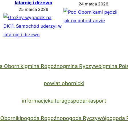
latarnię i drzewo
24 marca 2026
25 marca 2026
a Oborniki
gmina Rogoźno
gmina Ryczywół
gmina Poł
powiat obornicki
informacje
kultura
gospodarka
sport
Oborniki
pogoda Rogoźno
pogoda Ryczywół
pogoda 