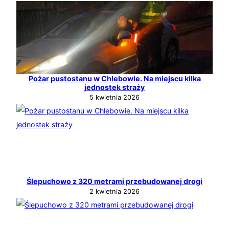
Pożar pustostanu w Chlebowie. Na miejscu kilka
jednostek straży
5 kwietnia 2026
Ślepuchowo z 320 metrami przebudowanej drogi
2 kwietnia 2026