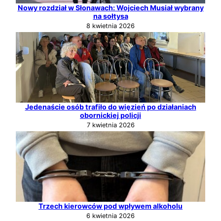
Nowy rozdział w Słonawach: Wojciech Musiał wybrany
na sołtysa
8 kwietnia 2026
Jedenaście osób trafiło do więzień po działaniach
obornickiej policji
7 kwietnia 2026
Trzech kierowców pod wpływem alkoholu
6 kwietnia 2026