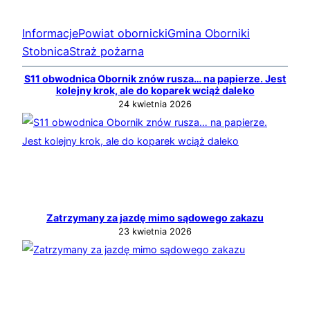
Informacje
Powiat obornicki
Gmina Oborniki
Stobnica
Straż pożarna
S11 obwodnica Obornik znów rusza… na papierze. Jest
kolejny krok, ale do koparek wciąż daleko
24 kwietnia 2026
Zatrzymany za jazdę mimo sądowego zakazu
23 kwietnia 2026