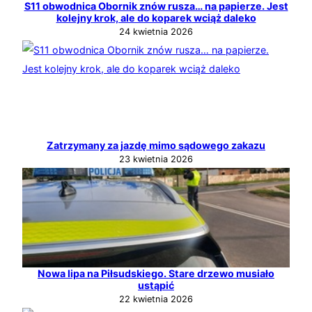
S11 obwodnica Obornik znów rusza… na papierze. Jest
kolejny krok, ale do koparek wciąż daleko
24 kwietnia 2026
Zatrzymany za jazdę mimo sądowego zakazu
23 kwietnia 2026
Nowa lipa na Piłsudskiego. Stare drzewo musiało
ustąpić
22 kwietnia 2026