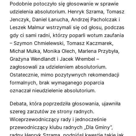
Podobnie potoczyło się głosowanie w sprawie
udzielenia absolutorium. Henryk Szrama, Tomasz
Jenczyk, Daniel Łanucha, Andrzej Pacholczak i
Leszek Malmur wstrzymali się od głosu, podczas
gdy ci sami radni, którzy poparli wotum zaufania
– Szymon Chmielewski, Tomasz Kaczmarek,
Michał Mulka, Monika Olech, Marlena Przybyła,
Grażyna Wendlandt i Jacek Wrembel –
zagłosowali za udzieleniem absolutorium.
Ostatecznie, mimo pozytywnych rekomendacji
formalnych, brak wymaganego poparcia
oznaczał nieudzielenie absolutorium.
Debata, która poprzedziła głosowania, ujawniła
szereg zarzutów ze strony radnych.
Wiceprzewodniczący rady i jednocześnie
przewodniczący klubu radnych „Dla Gminy”,
radny Henryk Szrama, podniósł kwestie takie jak