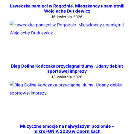
Ławeczka pamięci w Rogoźnie. Mieszkańcy upamiętnili
Wojciechę Dutkiewicz
16 kwietnia 2026
Bieg Doliną Kończaka przyciągnął tłumy. Udany debiut
sportowej imprezy
13 kwietnia 2026
Muzyczne emocje na najwyższym poziomie –
mikroFONIA 2026 w Obornikach