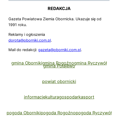
REDAKCJA
Gazeta Powiatowa Ziemia Obornicka. Ukazuje się od
1991 roku.
Reklamy i ogłoszenia
dorota@oborniki.com.pl
.
Mail do redakcji:
gazeta@oborniki.com.pl
.
gmina Oborniki
gmina Rogoźno
gmina Ryczywół
gmina Połajewo
powiat obornicki
informacje
kultura
gospodarka
sport
pogoda Oborniki
pogoda Rogoźno
pogoda Ryczywół