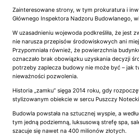
Zainteresowane strony, w tym prokuratura i in
Głównego Inspektora Nadzoru Budowlanego, więc
W uzasadnieniu wojewoda podkreśliła, że jest z
nie narusza przepisów środowiskowych ani mi
Przypomniała również, że powierzchnia budynku
oznaczało brak obowiązku uzyskania decyzji ś
potrzeby zaplecza budowy nie może być – jak 
nieważności pozwolenia.
Historia „zamku” sięga 2014 roku, gdy rozpocz
stylizowanym obiekcie w sercu Puszczy Notecki
Budowla powstała na sztucznej wyspie, a wedł
tym jedną podziemną, luksusową strefę spa, salę
szacuje się nawet na 400 milionów złotych.