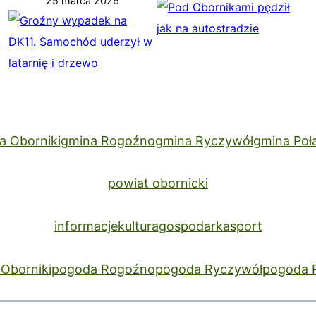
25 marca 2026
a Oborniki
gmina Rogoźno
gmina Ryczywół
gmina Poł
powiat obornicki
informacje
kultura
gospodarka
sport
Oborniki
pogoda Rogoźno
pogoda Ryczywół
pogoda 