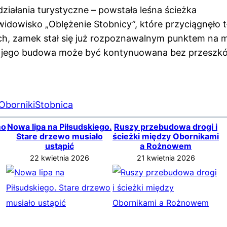
działania turystyczne – powstała leśna ścieżka
idowisko „Oblężenie Stobnicy”, które przyciągnęło t
ch, zamek stał się już rozpoznawalnym punktem na 
dy jego budowa może być kontynuowana bez przeszk
Oborniki
Stobnica
mo
Nowa lipa na Piłsudskiego.
Ruszy przebudowa drogi i
Stare drzewo musiało
ścieżki między Obornikami
ustąpić
a Rożnowem
22 kwietnia 2026
21 kwietnia 2026