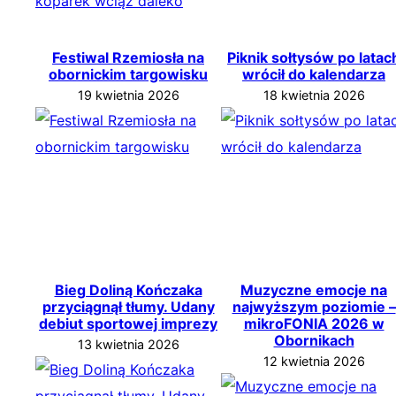
Festiwal Rzemiosła na
Piknik sołtysów po latac
obornickim targowisku
wrócił do kalendarza
19 kwietnia 2026
18 kwietnia 2026
Bieg Doliną Kończaka
Muzyczne emocje na
przyciągnął tłumy. Udany
najwyższym poziomie –
debiut sportowej imprezy
mikroFONIA 2026 w
Obornikach
13 kwietnia 2026
12 kwietnia 2026