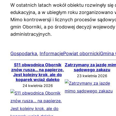
W ostatnich latach wokół obiektu rozwinęły się 
edukacyjna, a w ubiegłym roku zorganizowano w
Mimo kontrowersji i licznych procesów sądowy
gmin Oborniki, a po środowej decyzji wojewo
administracyjnych.
Gospodarka
, 
Informacje
Powiat obornicki
Gmina 
S11 obwodnica Obornik
Zatrzymany za jazdę mi
znów rusza… na papierze.
sądowego zakazu
Jest kolejny krok, ale do
23 kwietnia 2026
koparek wciąż daleko
24 kwietnia 2026