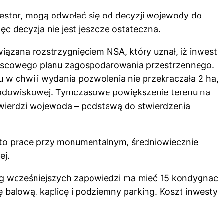
westor, mogą odwołać się od decyzji wojewody do
 decyzja nie jest jeszcze ostateczna.
wiązana rozstrzygnięciem NSA, który uznał, iż inwest
ejscowego planu zagospodarowania przestrzennego.
 w chwili wydania pozwolenia nie przekraczała 2 ha
rodowiskowej. Tymczasowe powiększenie terenu na
twierdzi wojewoda – podstawą do stwierdzenia
ęto prace przy monumentalnym, średniowiecznie
ej.
ug wcześniejszych zapowiedzi ma mieć 15 kondygnacj
 balową, kaplicę i podziemny parking. Koszt inwestyc