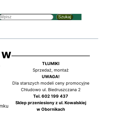
Szukaj
Szukaj
 w
y
TŁUMIKI
Sprzedaż, montaż
UWAGA!
Dla starszych modeli ceny promocyjne
Chludowo ul. Biedruszczana 2
Tel. 602 199 437
Sklep przeniesiony z ul. Kowalskiej
amku
w Obornikach