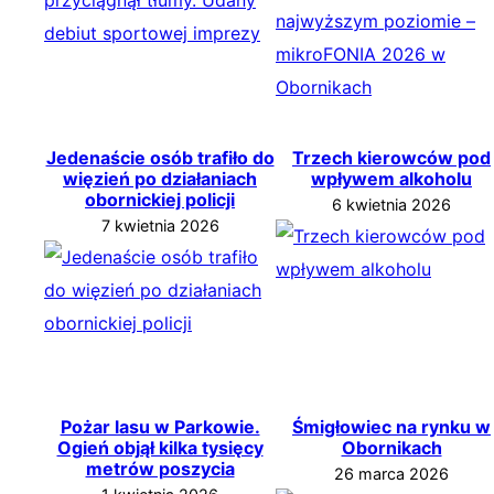
Jedenaście osób trafiło do
Trzech kierowców pod
więzień po działaniach
wpływem alkoholu
obornickiej policji
6 kwietnia 2026
7 kwietnia 2026
Pożar lasu w Parkowie.
Śmigłowiec na rynku w
Ogień objął kilka tysięcy
Obornikach
metrów poszycia
26 marca 2026