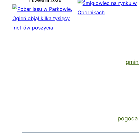
1 kwietnia 2026
gmin
pogoda 