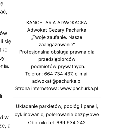
ię
ać,
KANCELARIA ADWOKACKA
Adwokat Cezary Pachurka
rów
„Twoje zaufanie. Nasze
i się
zaangażowanie”
ótko
Profesjonalna obsługa prawna dla
by
przedsiębiorców
nia.
i podmiotów prywatnych.
Telefon: 664 734 437, e-mail
adwokat@pachurka.pl
Strona internetowa: www.pachurka.pl
i
Układanie parkietów, podłóg i paneli,
cyklinowanie, polerowanie bezpyłowe
ki w
Oborniki tel. 669 934 242
ze, a