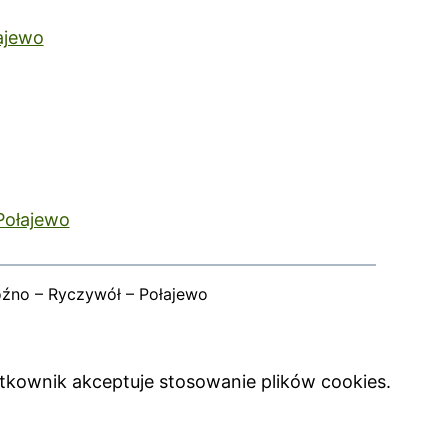
ajewo
Połajewo
oźno – Ryczywół – Połajewo
ytkownik akceptuje stosowanie plików cookies.