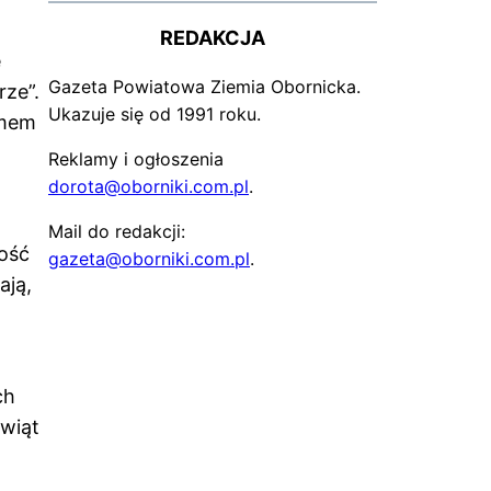
REDAKCJA
e
Gazeta Powiatowa Ziemia Obornicka.
ze”.
Ukazuje się od 1991 roku.
ymem
Reklamy i ogłoszenia
dorota@oborniki.com.pl
.
Mail do redakcji:
łość
gazeta@oborniki.com.pl
.
ają,
ch
świąt