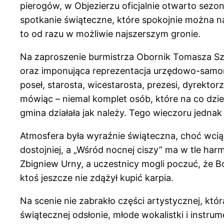
pierogów, w Objezierzu oficjalnie otwarto sezon 
spotkanie świąteczne, które spokojnie można naz
to od razu w możliwie najszerszym gronie.
Na zaproszenie burmistrza Obornik Tomasza Szra
oraz imponująca reprezentacja urzędowo-samorz
poseł, starosta, wicestarosta, prezesi, dyrektor
mówiąc – niemal komplet osób, które na co dzie
gmina działała jak należy. Tego wieczoru jedna
Atmosfera była wyraźnie świąteczna, choć wciąż 
dostojniej, a „Wśród nocnej ciszy” ma w tle h
Zbigniew Urny, a uczestnicy mogli poczuć, że Bo
ktoś jeszcze nie zdążył kupić karpia.
Na scenie nie zabrakło części artystycznej, któ
świątecznej odsłonie, młode wokalistki i instrum