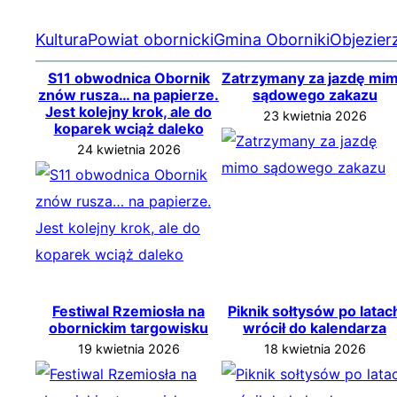
Kultura
Powiat obornicki
Gmina Oborniki
Objezier
S11 obwodnica Obornik
Zatrzymany za jazdę mi
znów rusza… na papierze.
sądowego zakazu
Jest kolejny krok, ale do
23 kwietnia 2026
koparek wciąż daleko
24 kwietnia 2026
Festiwal Rzemiosła na
Piknik sołtysów po latac
obornickim targowisku
wrócił do kalendarza
19 kwietnia 2026
18 kwietnia 2026