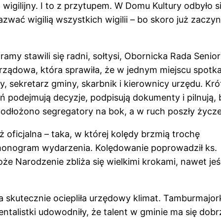
wigilijny. I to z przytupem. W Domu Kultury odbyło s
wać wigilią wszystkich wigilii – bo skoro już zaczyn
my stawili się radni, sołtysi, Obornicka Rada Senio
ądowa, która sprawiła, że w jednym miejscu spotkal
zy, sekretarz gminy, skarbnik i kierownicy urzędu. Kr
ń podejmują decyzje, podpisują dokumenty i pilnują, 
k odłożono segregatory na bok, a w ruch poszły życze
oficjalna – taka, w której kolędy brzmią trochę
armonogram wydarzenia. Kolędowanie poprowadził ks.
że Narodzenie zbliża się wielkimi krokami, nawet jeśl
ra skutecznie ociepliła urzędowy klimat. Tamburmajor
entalistki udowodniły, że talent w gminie ma się dobr