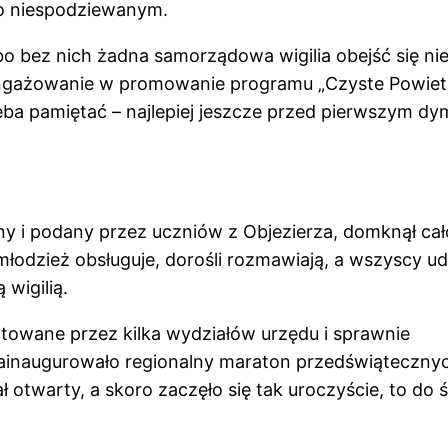
co niespodziewanym.
o bez nich żadna samorządowa wigilia obejść się ni
ngażowanie w promowanie programu „Czyste Powietr
rzeba pamiętać – najlepiej jeszcze przed pierwszym d
ny i podany przez uczniów z Objezierza, domknął ca
odzież obsługuje, dorośli rozmawiają, a wszyscy ud
wigilią.
towane przez kilka wydziałów urzędu i sprawnie
zainaugurowało regionalny maraton przedświąteczny
ł otwarty, a skoro zaczęło się tak uroczyście, to do 