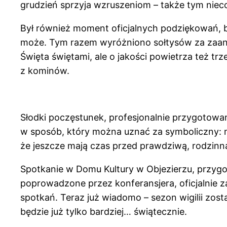
grudzień sprzyja wzruszeniom – także tym nie
Był również moment oficjalnych podziękowań, b
może. Tym razem wyróżniono sołtysów za zaa
Święta świętami, ale o jakości powietrza też t
z kominów.
Słodki poczęstunek, profesjonalnie przygotowa
w sposób, który można uznać za symboliczny: mł
że jeszcze mają czas przed prawdziwą, rodzinną 
Spotkanie w Domu Kultury w Objezierzu, przygo
poprowadzone przez konferansjera, oficjalnie 
spotkań. Teraz już wiadomo – sezon wigilii zosta
będzie już tylko bardziej… świątecznie.