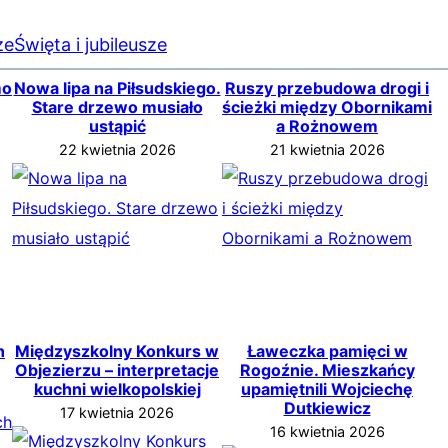
ze
Święta i jubileusze
mo
Nowa lipa na Piłsudskiego.
Ruszy przebudowa drogi i
Stare drzewo musiało
ścieżki między Obornikami
ustąpić
a Rożnowem
22 kwietnia 2026
21 kwietnia 2026
h
Międzyszkolny Konkurs w
Ławeczka pamięci w
Objezierzu – interpretacje
Rogoźnie. Mieszkańcy
kuchni wielkopolskiej
upamiętnili Wojciechę
Dutkiewicz
17 kwietnia 2026
16 kwietnia 2026