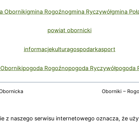
a Oborniki
gmina Rogoźno
gmina Ryczywół
gmina Poł
powiat obornicki
informacje
kultura
gospodarka
sport
Oborniki
pogoda Rogoźno
pogoda Ryczywół
pogoda 
Obornicka
Oborniki – Rog
anie z naszego serwisu internetowego oznacza, że uż