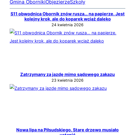
Gmina Oborniki
Objezierze
Szkoły
S11 obwodnica Obornik znów rusza… na papierze. Jest
kolejny krok, ale do koparek wciąż daleko
24 kwietnia 2026
Zatrzymany za jazdę mimo sądowego zakazu
23 kwietnia 2026
Nowa lipa na Piłsudskiego. Stare drzewo musiało
ustąpić