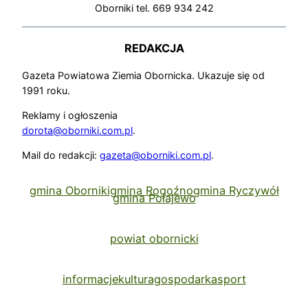
Oborniki tel. 669 934 242
REDAKCJA
Gazeta Powiatowa Ziemia Obornicka. Ukazuje się od
1991 roku.
Reklamy i ogłoszenia
dorota@oborniki.com.pl
.
Mail do redakcji:
gazeta@oborniki.com.pl
.
gmina Oborniki
gmina Rogoźno
gmina Ryczywół
gmina Połajewo
powiat obornicki
informacje
kultura
gospodarka
sport