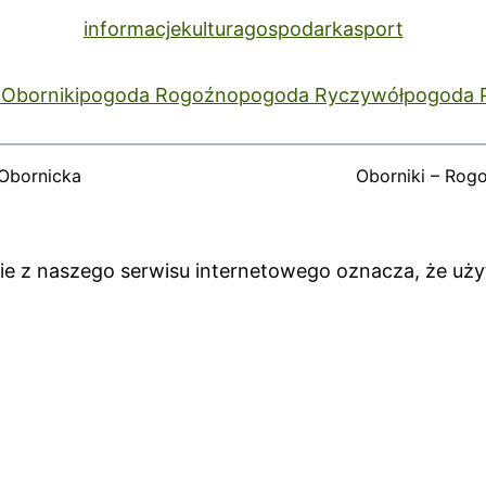
informacje
kultura
gospodarka
sport
Oborniki
pogoda Rogoźno
pogoda Ryczywół
pogoda 
Obornicka
Oborniki – Rog
anie z naszego serwisu internetowego oznacza, że uż