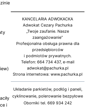
zinie
KANCELARIA ADWOKACKA
Adwokat Cezary Pachurka
„Twoje zaufanie. Nasze
aty
zaangażowanie”
Profesjonalna obsługa prawna dla
przedsiębiorców
i podmiotów prywatnych.
Telefon: 664 734 437, e-mail
adwokat@pachurka.pl
iew)
Strona internetowa: www.pachurka.pl
Układanie parkietów, podłóg i paneli,
cyklinowanie, polerowanie bezpyłowe
aciły
Oborniki tel. 669 934 242
ce i