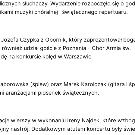
licznych słuchaczy. Wydarzenie rozpoczęło się o god
nikami muzyki chóralnej i świątecznego repertuaru.
 Józefa Czypka z Obornik, który zaprezentował bog
 również udział goście z Poznania – Chór Armia św.
dę na konkursie kolęd w Warszawie.
borowska (śpiew) oraz Marek Karolczak (gitara i śp
ymi aranżacjami piosenek świątecznych.
cje wierszy w wykonaniu Ireny Najdek, które wzbog
yjny nastrój. Dodatkowym atutem koncertu były świe