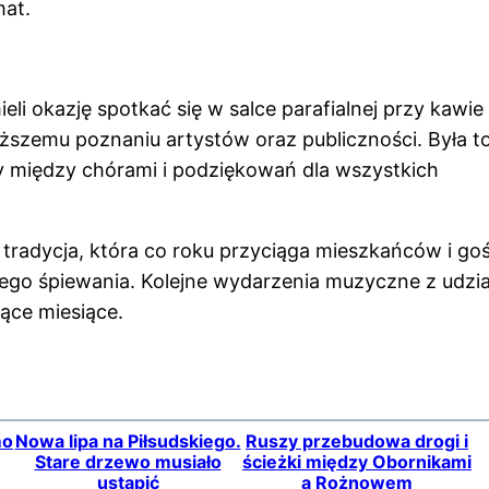
mat.
li okazję spotkać się w salce parafialnej przy kawie 
bliższemu poznaniu artystów oraz publiczności. Była t
y między chórami i podziękowań dla wszystkich
 tradycja, która co roku przyciąga mieszkańców i goś
nego śpiewania. Kolejne wydarzenia muzyczne z udzi
ące miesiące.
mo
Nowa lipa na Piłsudskiego.
Ruszy przebudowa drogi i
Stare drzewo musiało
ścieżki między Obornikami
ustąpić
a Rożnowem