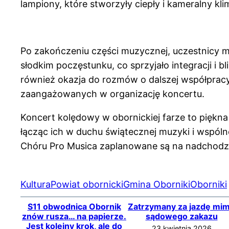
lampiony, które stworzyły ciepły i kameralny kli
Po zakończeniu części muzycznej, uczestnicy mie
słodkim poczęstunku, co sprzyjało integracji i 
również okazja do rozmów o dalszej współprac
zaangażowanych w organizację koncertu.
Koncert kolędowy w obornickiej farze to piękna
łącząc ich w duchu świątecznej muzyki i wspól
Chóru Pro Musica zaplanowane są na nadchodz
Kultura
Powiat obornicki
Gmina Oborniki
Oborniki
S11 obwodnica Obornik
Zatrzymany za jazdę mi
znów rusza… na papierze.
sądowego zakazu
Jest kolejny krok, ale do
23 kwietnia 2026