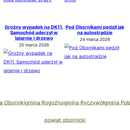
Groźny wypadek na DK11.
Pod Obornikami pędził jak
Samochód uderzył w
na autostradzie
latarnię i drzewo
24 marca 2026
25 marca 2026
a Oborniki
gmina Rogoźno
gmina Ryczywół
gmina Poł
powiat obornicki