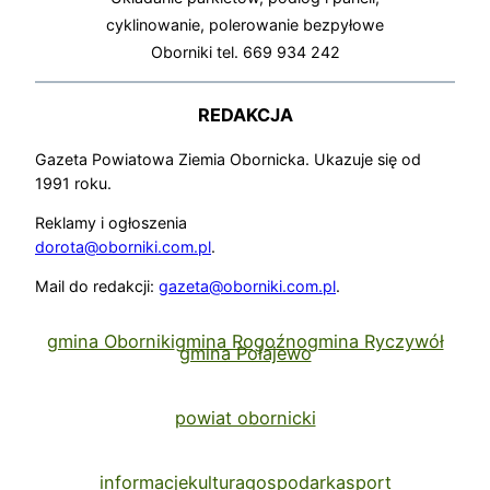
cyklinowanie, polerowanie bezpyłowe
Oborniki tel. 669 934 242
REDAKCJA
Gazeta Powiatowa Ziemia Obornicka. Ukazuje się od
1991 roku.
Reklamy i ogłoszenia
dorota@oborniki.com.pl
.
Mail do redakcji:
gazeta@oborniki.com.pl
.
gmina Oborniki
gmina Rogoźno
gmina Ryczywół
gmina Połajewo
powiat obornicki
informacje
kultura
gospodarka
sport