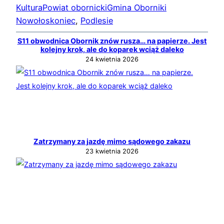
Kultura
Powiat obornicki
Gmina Oborniki
Nowołoskoniec
, 
Podlesie
S11 obwodnica Obornik znów rusza… na papierze. Jest
kolejny krok, ale do koparek wciąż daleko
24 kwietnia 2026
Zatrzymany za jazdę mimo sądowego zakazu
23 kwietnia 2026