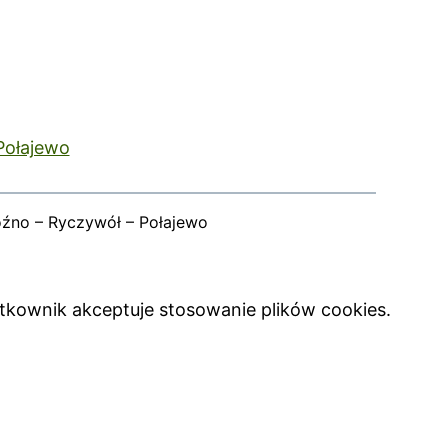
Połajewo
oźno – Ryczywół – Połajewo
ytkownik akceptuje stosowanie plików cookies.