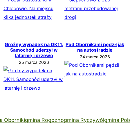
Groźny wypadek na DK11.
Pod Obornikami pędził jak
Samochód uderzył w
na autostradzie
latarnię i drzewo
24 marca 2026
25 marca 2026
a Oborniki
gmina Rogoźno
gmina Ryczywół
gmina Poł