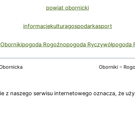
powiat obornicki
informacje
kultura
gospodarka
sport
Oborniki
pogoda Rogoźno
pogoda Ryczywół
pogoda 
Obornicka
Oborniki – Rog
anie z naszego serwisu internetowego oznacza, że uż