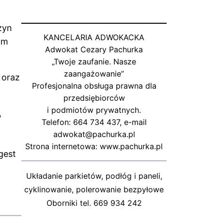
żyn
KANCELARIA ADWOKACKA
om
Adwokat Cezary Pachurka
„Twoje zaufanie. Nasze
zaangażowanie”
 oraz
Profesjonalna obsługa prawna dla
przedsiębiorców
i podmiotów prywatnych.
,
Telefon: 664 734 437, e-mail
adwokat@pachurka.pl
Strona internetowa: www.pachurka.pl
gest
Układanie parkietów, podłóg i paneli,
cyklinowanie, polerowanie bezpyłowe
Oborniki tel. 669 934 242