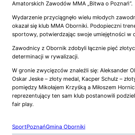
Amatorskich Zawodów MMA „Bitwa o Poznań”.
Wydarzenie przyciągnęło wielu młodych zawodnik
okazał się klub MMA Oborniki. Podopieczni tre
sportowy, potwierdzając swoje umiejętności w 
Zawodnicy z Obornik zdobyli łącznie pięć złoty
determinacji w rywalizacji.
W gronie zwycięzców znaleźli się: Aleksander Ol
Oskar Jeske – złoty medal, Kacper Schulz – zło
pomiędzy Mikołajem Krzyśką a Miłoszem Hornicki
reprezentujący ten sam klub postanowili podzie
fair play.
Sport
Poznań
Gmina Oborniki