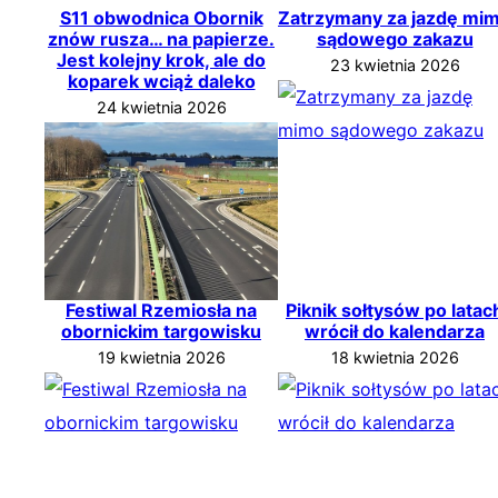
S11 obwodnica Obornik
Zatrzymany za jazdę mi
znów rusza… na papierze.
sądowego zakazu
Jest kolejny krok, ale do
23 kwietnia 2026
koparek wciąż daleko
24 kwietnia 2026
Festiwal Rzemiosła na
Piknik sołtysów po latac
obornickim targowisku
wrócił do kalendarza
19 kwietnia 2026
18 kwietnia 2026