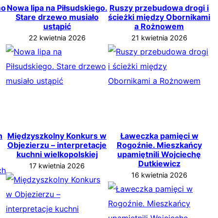
mo
Nowa lipa na Piłsudskiego.
Ruszy przebudowa drogi i
Stare drzewo musiało
ścieżki między Obornikami
ustąpić
a Rożnowem
22 kwietnia 2026
21 kwietnia 2026
h
Międzyszkolny Konkurs w
Ławeczka pamięci w
Objezierzu – interpretacje
Rogoźnie. Mieszkańcy
kuchni wielkopolskiej
upamiętnili Wojciechę
Dutkiewicz
17 kwietnia 2026
16 kwietnia 2026