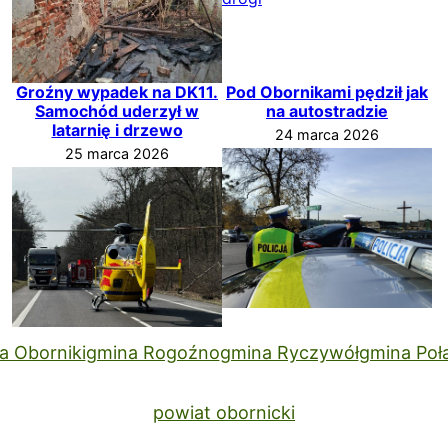
Groźny wypadek na DK11.
Pod Obornikami pędził jak
Samochód uderzył w
na autostradzie
latarnię i drzewo
24 marca 2026
25 marca 2026
a Oborniki
gmina Rogoźno
gmina Ryczywół
gmina Poł
powiat obornicki