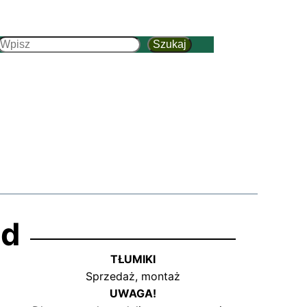
Szukaj
Szukaj
ód
TŁUMIKI
Sprzedaż, montaż
UWAGA!