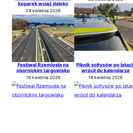
koparek wciąż daleko
24 kwietnia 2026
Festiwal Rzemiosła na
Piknik sołtysów po latac
obornickim targowisku
wrócił do kalendarza
19 kwietnia 2026
18 kwietnia 2026