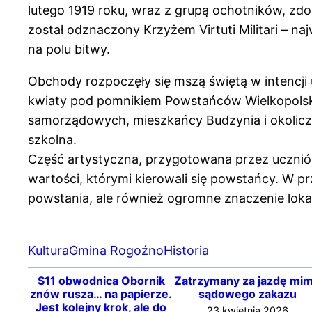
lutego 1919 roku, wraz z grupą ochotników, zdo
został odznaczony Krzyżem Virtuti Militari –
na polu bitwy.
Obchody rozpoczęły się mszą świętą w intencji 
kwiaty pod pomnikiem Powstańców Wielkopolskic
samorządowych, mieszkańcy Budzynia i okolicz
szkolna.
Część artystyczna, przygotowana przez uczniów
wartości, którymi kierowali się powstańcy. W p
powstania, ale również ogromne znaczenie lokaln
Kultura
Gmina Rogoźno
Historia
S11 obwodnica Obornik
Zatrzymany za jazdę mi
znów rusza… na papierze.
sądowego zakazu
Jest kolejny krok, ale do
23 kwietnia 2026