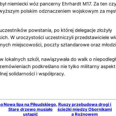
był niemiecki wóz pancerny Ehrhardt M17. Za ten cz
 najwyższym polskim odznaczeniem wojskowym za mę
uczestników powstania, po której delegacje złożyły
h. W uroczystości uczestniczyli przedstawiciele w
nych miejscowości, poczty sztandarowe oraz młodz
 lokalnych szkół, nawiązywała do walk o niepodległ
rzemówieniach podkreślano nie tylko militarny aspekt
ej solidarności i współpracy.
mo
Nowa lipa na Piłsudskiego.
Ruszy przebudowa drogi i
Stare drzewo musiało
ścieżki między Obornikami
ustąpić
a Rożnowem