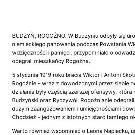
BUDZYŃ, ROGOŹNO. W Budzyniu odbyły się uroc
niemieckiego panowania podczas Powstania Wi
wdzięczności i pamięci, przypomniało o odwadz
odegrali mieszkańcy Rogoźna.
5 stycznia 1919 roku bracia Wiktor i Antoni Sk
Rogoźnie – wraz z dowodzonymi przez siebie od
działania były częścią szerszej ofensywy, któr
Budzyński oraz Ryczywół. Rogoźnianie odegrali
dużym zaangażowaniem i umiejętnościami dowódc
Chodzież – jednym z istotnych starć tamtego o
Warto również wspomnieć o Leona Napiecku, u