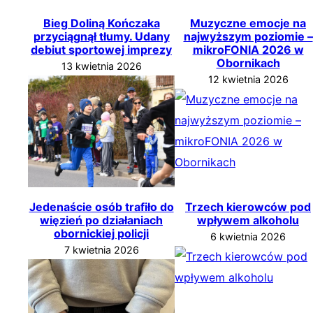
Bieg Doliną Kończaka
Muzyczne emocje na
przyciągnął tłumy. Udany
najwyższym poziomie –
debiut sportowej imprezy
mikroFONIA 2026 w
Obornikach
13 kwietnia 2026
12 kwietnia 2026
Jedenaście osób trafiło do
Trzech kierowców pod
więzień po działaniach
wpływem alkoholu
obornickiej policji
6 kwietnia 2026
7 kwietnia 2026