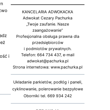
yn
stwo
KANCELARIA ADWOKACKA
Adwokat Cezary Pachurka
„Twoje zaufanie. Nasze
zaangażowanie”
ładz
Profesjonalna obsługa prawna dla
ież
przedsiębiorców
i podmiotów prywatnych.
Telefon: 664 734 437, e-mail
ość i
adwokat@pachurka.pl
Strona internetowa: www.pachurka.pl
Układanie parkietów, podłóg i paneli,
cyklinowanie, polerowanie bezpyłowe
Oborniki tel. 669 934 242