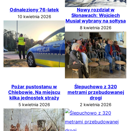
Odnaleziony 76‑latek
Nowy rozdział w
Słonawach: Wojciech
10 kwietnia 2026
Musiał wybrany na sołtysa
8 kwietnia 2026
Pożar pustostanu w
Ślepuchowo z 320
Chlebowie. Na miejscu
metrami przebudowanej
kilka jednostek straży
drogi
5 kwietnia 2026
2 kwietnia 2026