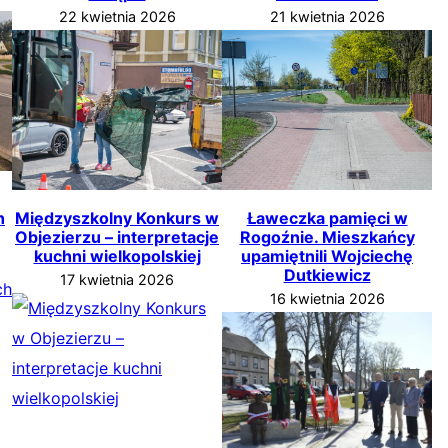
22 kwietnia 2026
21 kwietnia 2026
h
Międzyszkolny Konkurs w
Ławeczka pamięci w
Objezierzu – interpretacje
Rogoźnie. Mieszkańcy
kuchni wielkopolskiej
upamiętnili Wojciechę
Dutkiewicz
17 kwietnia 2026
16 kwietnia 2026