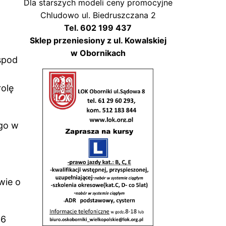
Dla starszych modeli ceny promocyjne
Chludowo ul. Biedruszczana 2
Tel. 602 199 437
Sklep przeniesiony z ul. Kowalskiej
w Obornikach
spod
olę
ego w
wie o
 6