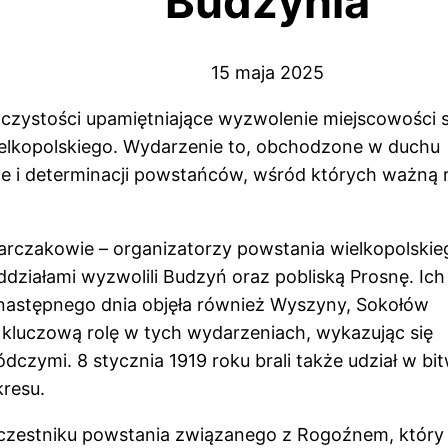
Budzynia
15 maja 2025
zystości upamiętniające wyzwolenie miejscowości 
elkopolskiego. Wydarzenie to, obchodzone w duchu
e i determinacji powstańców, wśród których ważną r
otarczakowie – organizatorzy powstania wielkopolski
działami wyzwolili Budzyń oraz pobliską Prosnę. Ich
a następnego dnia objęła również Wyszyny, Sokołów
 kluczową rolę w tych wydarzeniach, wykazując się
zymi. 8 stycznia 1919 roku brali także udział w bit
kresu.
czestniku powstania związanego z Rogoźnem, który