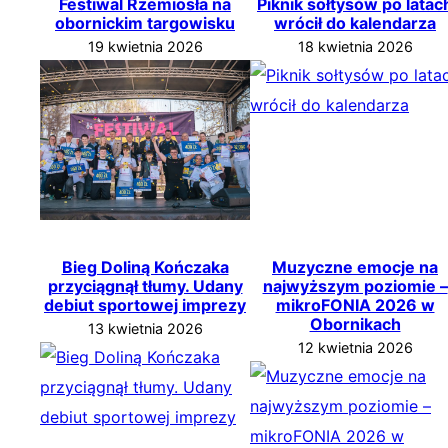
Festiwal Rzemiosła na
Piknik sołtysów po latac
obornickim targowisku
wrócił do kalendarza
19 kwietnia 2026
18 kwietnia 2026
Bieg Doliną Kończaka
Muzyczne emocje na
przyciągnął tłumy. Udany
najwyższym poziomie –
debiut sportowej imprezy
mikroFONIA 2026 w
Obornikach
13 kwietnia 2026
12 kwietnia 2026