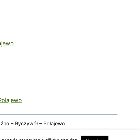
ajewo
Połajewo
oźno – Ryczywół – Połajewo