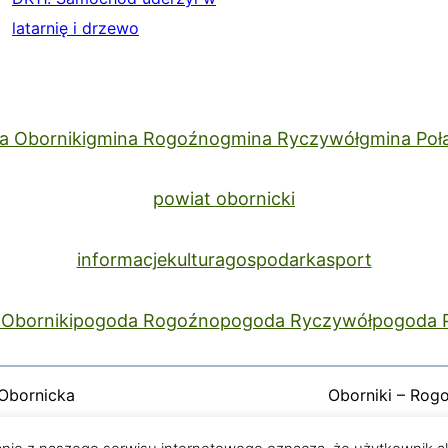
a Oborniki
gmina Rogoźno
gmina Ryczywół
gmina Poł
powiat obornicki
informacje
kultura
gospodarka
sport
Oborniki
pogoda Rogoźno
pogoda Ryczywół
pogoda 
Obornicka
Oborniki – Rog