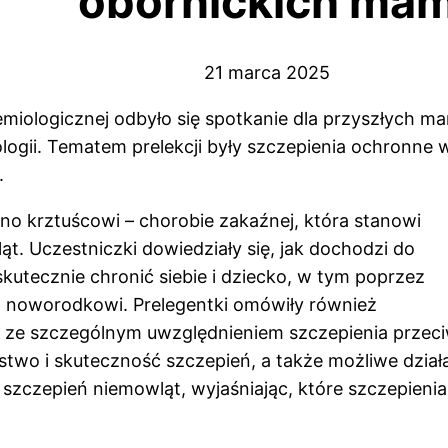
obornickich ma
21 marca 2025
miologicznej odbyło się spotkanie dla przyszłych m
iologii. Tematem prelekcji były szczepienia ochronne 
.
o krztuścowi – chorobie zakaźnej, która stanowi
. Uczestniczki dowiedziały się, jak dochodzi do
skutecznie chronić siebie i dziecko, w tym poprzez
ą noworodkowi. Prelegentki omówiły również
, ze szczególnym uwzględnieniem szczepienia przec
two i skuteczność szczepień, a także możliwe dział
szczepień niemowląt, wyjaśniając, które szczepienia