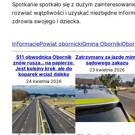
Spotkanie spotkało się z dużym zainteresowani
rozwiać wątpliwości i uzyskać niezbędne info
zdrowia swojego i dziecka.
Informacje
Powiat obornicki
Gmina Oborniki
Obor
S11 obwodnica Obornik
Zatrzymany za jazdę mi
znów rusza… na papierze.
sądowego zakazu
Jest kolejny krok, ale do
23 kwietnia 2026
koparek wciąż daleko
24 kwietnia 2026