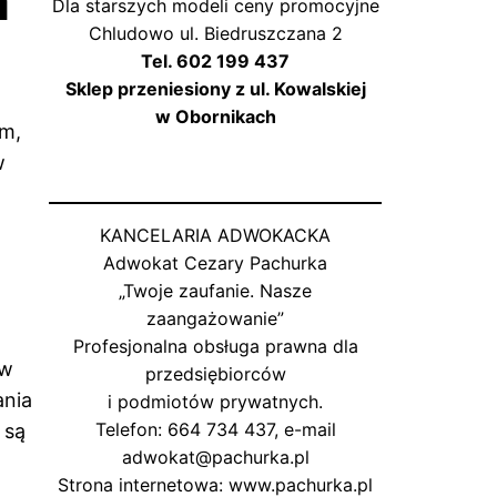
m
Dla starszych modeli ceny promocyjne
Chludowo ul. Biedruszczana 2
Tel. 602 199 437
Sklep przeniesiony z ul. Kowalskiej
w Obornikach
am,
w
KANCELARIA ADWOKACKA
Adwokat Cezary Pachurka
„Twoje zaufanie. Nasze
zaangażowanie”
Profesjonalna obsługa prawna dla
iw
przedsiębiorców
ania
i podmiotów prywatnych.
Telefon: 664 734 437, e-mail
 są
adwokat@pachurka.pl
Strona internetowa: www.pachurka.pl