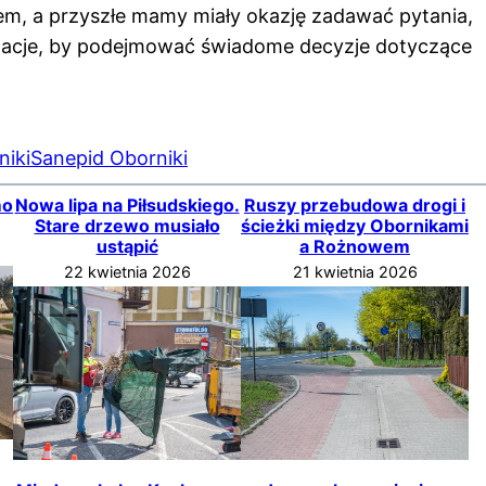
em, a przyszłe mamy miały okazję zadawać pytania,
rmacje, by podejmować świadome decyzje dotyczące
niki
Sanepid Oborniki
mo
Nowa lipa na Piłsudskiego.
Ruszy przebudowa drogi i
Stare drzewo musiało
ścieżki między Obornikami
ustąpić
a Rożnowem
22 kwietnia 2026
21 kwietnia 2026