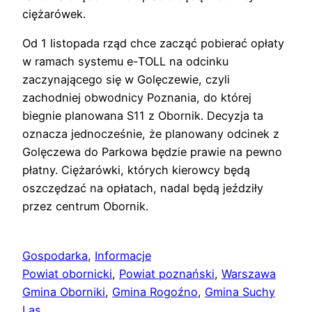
ciężarówek.
Od 1 listopada rząd chce zacząć pobierać opłaty
w ramach systemu e-TOLL na odcinku
zaczynającego się w Golęczewie, czyli
zachodniej obwodnicy Poznania, do której
biegnie planowana S11 z Obornik. Decyzja ta
oznacza jednocześnie, że planowany odcinek z
Golęczewa do Parkowa będzie prawie na pewno
płatny. Ciężarówki, których kierowcy będą
oszczędzać na opłatach, nadal będą jeździły
przez centrum Obornik.
Gospodarka
, 
Informacje
Powiat obornicki
, 
Powiat poznański
, 
Warszawa
Gmina Oborniki
, 
Gmina Rogoźno
, 
Gmina Suchy
Las