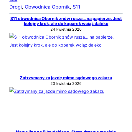
Drogi
, 
Obwodnica Obornik
, 
S11
S11 obwodnica Obornik znów rusza… na papierze. Jest
kolejny krok, ale do koparek wciąż daleko
24 kwietnia 2026
Zatrzymany za jazdę mimo sądowego zakazu
23 kwietnia 2026
Nowa lipa na Piłsudskiego. Stare drzewo musiało