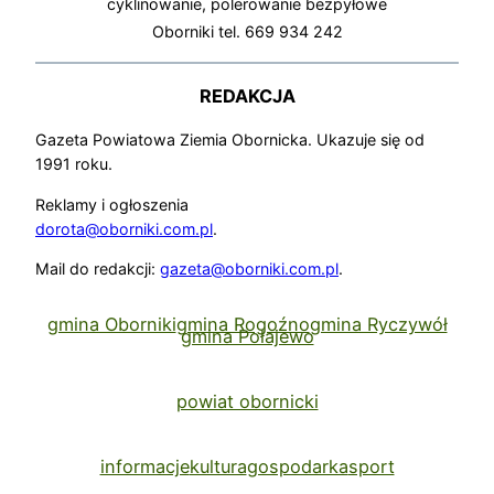
cyklinowanie, polerowanie bezpyłowe
Oborniki tel. 669 934 242
REDAKCJA
Gazeta Powiatowa Ziemia Obornicka. Ukazuje się od
1991 roku.
Reklamy i ogłoszenia
dorota@oborniki.com.pl
.
Mail do redakcji:
gazeta@oborniki.com.pl
.
gmina Oborniki
gmina Rogoźno
gmina Ryczywół
gmina Połajewo
powiat obornicki
informacje
kultura
gospodarka
sport