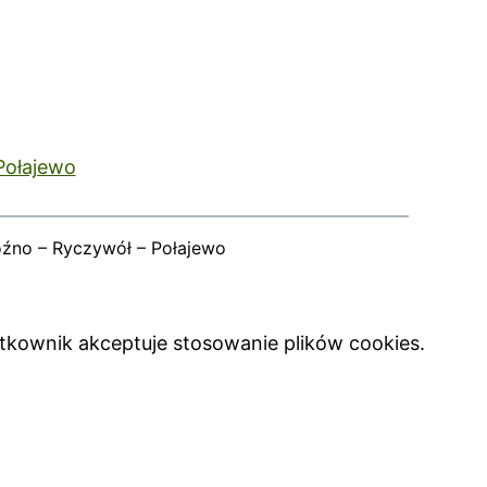
Połajewo
oźno – Ryczywół – Połajewo
ytkownik akceptuje stosowanie plików cookies.