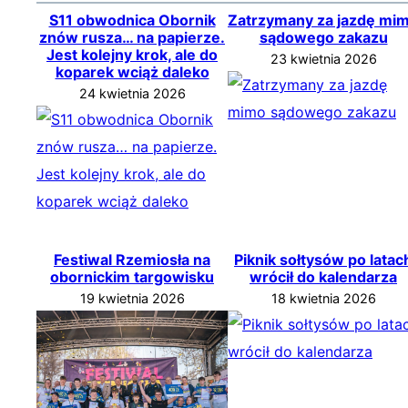
S11 obwodnica Obornik
Zatrzymany za jazdę mi
znów rusza… na papierze.
sądowego zakazu
Jest kolejny krok, ale do
23 kwietnia 2026
koparek wciąż daleko
24 kwietnia 2026
Festiwal Rzemiosła na
Piknik sołtysów po latac
obornickim targowisku
wrócił do kalendarza
19 kwietnia 2026
18 kwietnia 2026