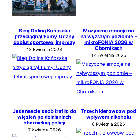
Bieg Doliną Kończaka
Muzyczne emocje na
przyciągnął tłumy. Udany
najwyższym poziomie –
debiut sportowej imprezy
mikroFONIA 2026 w
Obornikach
13 kwietnia 2026
12 kwietnia 2026
Jedenaście osób trafiło do
Trzech kierowców pod
więzień po działaniach
wpływem alkoholu
obornickiej policji
6 kwietnia 2026
7 kwietnia 2026