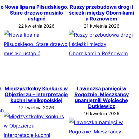
mo
Nowa lipa na Piłsudskiego.
Ruszy przebudowa drogi i
Stare drzewo musiało
ścieżki między Obornikami
ustąpić
a Rożnowem
22 kwietnia 2026
21 kwietnia 2026
h
Międzyszkolny Konkurs w
Ławeczka pamięci w
Objezierzu – interpretacje
Rogoźnie. Mieszkańcy
kuchni wielkopolskiej
upamiętnili Wojciechę
Dutkiewicz
17 kwietnia 2026
16 kwietnia 2026