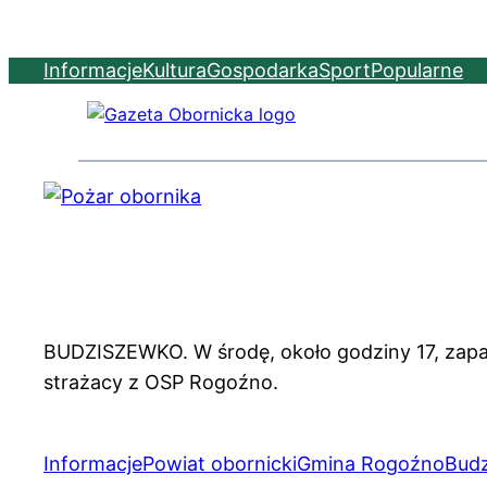
Informacje
Kultura
Gospodarka
Sport
Popularne
BUDZISZEWKO. W środę, około godziny 17, zapali
strażacy z OSP Rogoźno.
Informacje
Powiat obornicki
Gmina Rogoźno
Bud