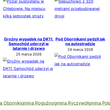
Groźny wypadek na DK11.
Pod Obornikami pędził jak
Samochód uderzył w
na autostradzie
latarnię i drzewo
24 marca 2026
25 marca 2026
a Oborniki
gmina Rogoźno
gmina Ryczywół
gmina Poł