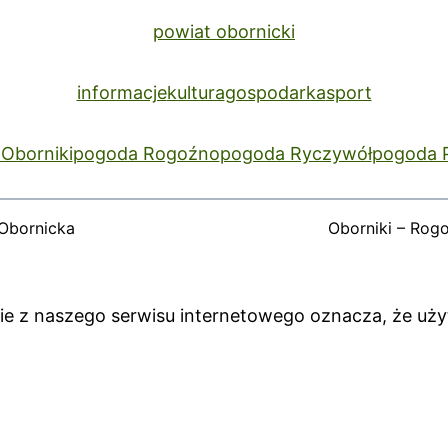
powiat obornicki
informacje
kultura
gospodarka
sport
Oborniki
pogoda Rogoźno
pogoda Ryczywół
pogoda 
Obornicka
Oborniki – Rog
anie z naszego serwisu internetowego oznacza, że uż