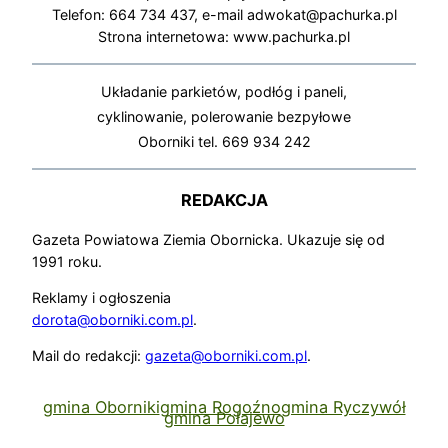
Telefon: 664 734 437, e-mail adwokat@pachurka.pl
Strona internetowa: www.pachurka.pl
Układanie parkietów, podłóg i paneli,
cyklinowanie, polerowanie bezpyłowe
Oborniki tel. 669 934 242
REDAKCJA
Gazeta Powiatowa Ziemia Obornicka. Ukazuje się od
1991 roku.
Reklamy i ogłoszenia
dorota@oborniki.com.pl
.
Mail do redakcji:
gazeta@oborniki.com.pl
.
gmina Oborniki
gmina Rogoźno
gmina Ryczywół
gmina Połajewo