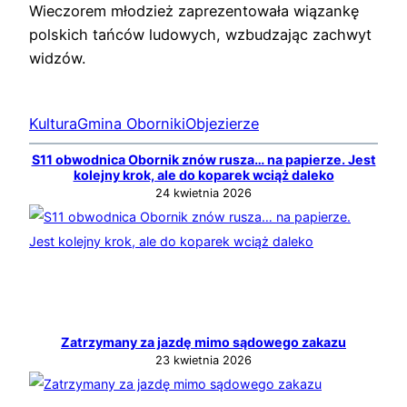
Wieczorem młodzież zaprezentowała wiązankę
polskich tańców ludowych, wzbudzając zachwyt
widzów.
Kultura
Gmina Oborniki
Objezierze
S11 obwodnica Obornik znów rusza… na papierze. Jest
kolejny krok, ale do koparek wciąż daleko
24 kwietnia 2026
Zatrzymany za jazdę mimo sądowego zakazu
23 kwietnia 2026