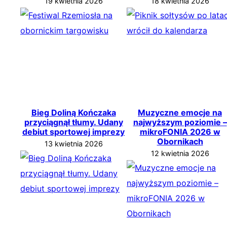
19 kwietnia 2026
18 kwietnia 2026
Bieg Doliną Kończaka
Muzyczne emocje na
przyciągnął tłumy. Udany
najwyższym poziomie –
debiut sportowej imprezy
mikroFONIA 2026 w
Obornikach
13 kwietnia 2026
12 kwietnia 2026