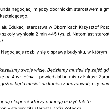
runda negocjacji między obornickim starostwem a g
kształcącego.
iału Edukacji starostwa w Obornikach Krzysztof Pos
zkoły wyniosła 2 mln 445 tys. zł. Natomiast staro
ł.
. Negocjacje rozbiły się o sprawę budynku, w którym
kazaliśmy swoją wizję. Będziemy musieli się zejść gd
e na 4 września –
powiedział burmistrz Łukasz Zara
 Rogoźna będą musieli na koniec zdecydować, czy ma
będą eksperci, którzy pomogą ułożyć tak to
tron –
stwierdziła starosta Zofia Kotecka.