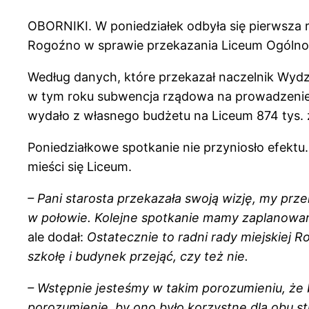
OBORNIKI. W poniedziałek odbyła się pierwsza 
Rogoźno w sprawie przekazania Liceum Ogólno
Według danych, które przekazał naczelnik Wydz
w tym roku subwencja rządowa na prowadzenie s
wydało z własnego budżetu na Liceum 874 tys. z
Poniedziałkowe spotkanie nie przyniosło efektu
mieści się Liceum.
– Pani starosta przekazała swoją wizję, my prze
w połowie. Kolejne spotkanie mamy zaplanowan
ale dodał:
Ostatecznie to radni rady miejskiej
szkołę i budynek przejąć, czy też nie.
– Wstępnie jesteśmy w takim porozumieniu, że 
porozumienie, by ono było korzystne dla obu s