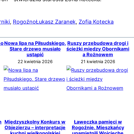
niki
, 
Rogoźno
Łukasz Zaranek
, 
Zofia Kotecka
mo
Nowa lipa na Piłsudskiego.
Ruszy przebudowa drogi i
Stare drzewo musiało
ścieżki między Obornikami
ustąpić
a Rożnowem
22 kwietnia 2026
21 kwietnia 2026
h
Międzyszkolny Konkurs w
Ławeczka pamięci w
Objezierzu – interpretacje
Rogoźnie. Mieszkańcy
kuchni wielkopolskiej
upamiętnili Wojciechę