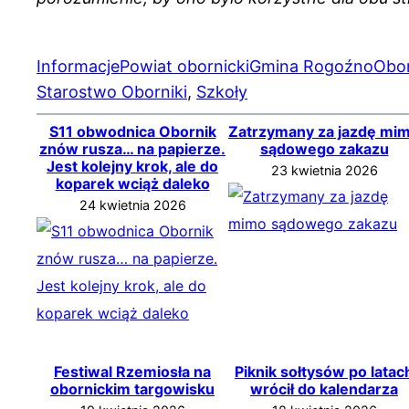
Informacje
Powiat obornicki
Gmina Rogoźno
Obor
Starostwo Oborniki
, 
Szkoły
S11 obwodnica Obornik
Zatrzymany za jazdę mi
znów rusza… na papierze.
sądowego zakazu
Jest kolejny krok, ale do
23 kwietnia 2026
koparek wciąż daleko
24 kwietnia 2026
Festiwal Rzemiosła na
Piknik sołtysów po latac
obornickim targowisku
wrócił do kalendarza