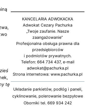
miną
KANCELARIA ADWOKACKA
Adwokat Cezary Pachurka
zwa,
„Twoje zaufanie. Nasze
stwo
zaangażowanie”
Profesjonalna obsługa prawna dla
przedsiębiorców
i podmiotów prywatnych.
Telefon: 664 734 437, e-mail
adwokat@pachurka.pl
zieś
Strona internetowa: www.pachurka.pl
nek,
my tę
Układanie parkietów, podłóg i paneli,
cyklinowanie, polerowanie bezpyłowe
Oborniki tel. 669 934 242