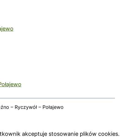
ajewo
Połajewo
oźno – Ryczywół – Połajewo
ytkownik akceptuje stosowanie plików cookies.