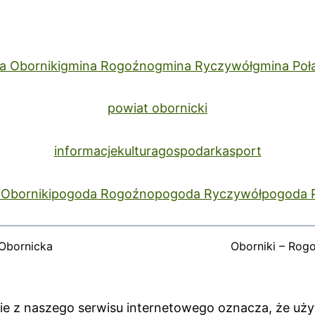
a Oborniki
gmina Rogoźno
gmina Ryczywół
gmina Poł
powiat obornicki
informacje
kultura
gospodarka
sport
Oborniki
pogoda Rogoźno
pogoda Ryczywół
pogoda 
Obornicka
Oborniki – Rog
anie z naszego serwisu internetowego oznacza, że uż