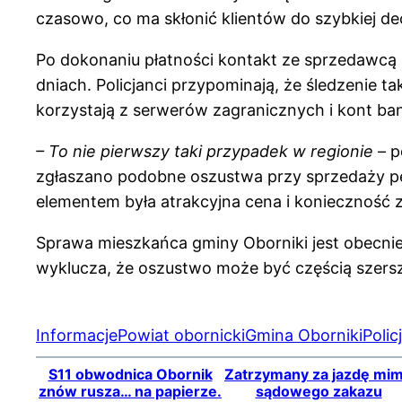
czasowo, co ma skłonić klientów do szybkiej dec
Po dokonaniu płatności kontakt ze sprzedawcą ur
dniach. Policjanci przypominają, że śledzenie ta
korzystają z serwerów zagranicznych i kont ba
– To nie pierwszy taki przypadek w regionie
– p
zgłaszano podobne oszustwa przy sprzedaży pe
elementem była atrakcyjna cena i konieczność z
Sprawa mieszkańca gminy Oborniki jest obecnie 
wyklucza, że oszustwo może być częścią szersze
Informacje
Powiat obornicki
Gmina Oborniki
Polic
S11 obwodnica Obornik
Zatrzymany za jazdę mi
znów rusza… na papierze.
sądowego zakazu