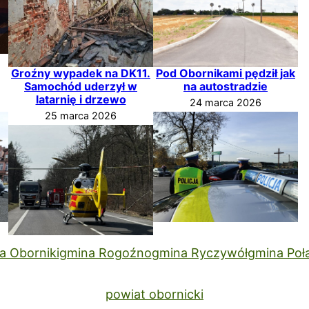
Groźny wypadek na DK11.
Pod Obornikami pędził jak
Samochód uderzył w
na autostradzie
latarnię i drzewo
24 marca 2026
25 marca 2026
a Oborniki
gmina Rogoźno
gmina Ryczywół
gmina Poł
powiat obornicki