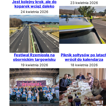
Jest kolejny krok, ale do
23 kwietnia 2026
koparek wciąż daleko
24 kwietnia 2026
Festiwal Rzemiosła na
Piknik sołtysów po latac
obornickim targowisku
wrócił do kalendarza
19 kwietnia 2026
18 kwietnia 2026