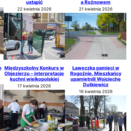
ustąpić
a Rożnowem
22 kwietnia 2026
21 kwietnia 2026
h
Międzyszkolny Konkurs w
Ławeczka pamięci w
Objezierzu – interpretacje
Rogoźnie. Mieszkańcy
kuchni wielkopolskiej
upamiętnili Wojciechę
Dutkiewicz
17 kwietnia 2026
16 kwietnia 2026