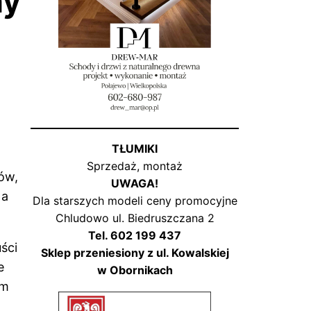
ny
TŁUMIKI
Sprzedaż, montaż
ów,
UWAGA!
 a
Dla starszych modeli ceny promocyjne
Chludowo ul. Biedruszczana 2
Tel. 602 199 437
ści
Sklep przeniesiony z ul. Kowalskiej
e
w Obornikach
em