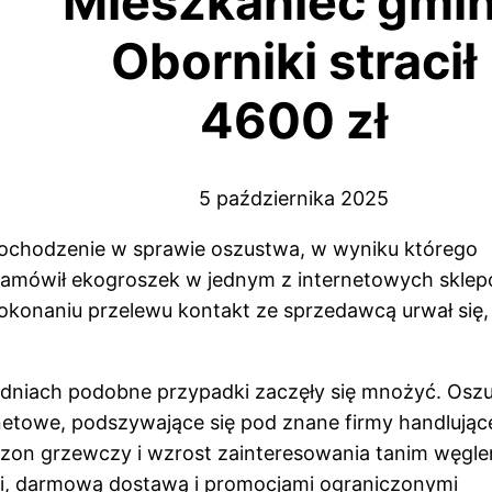
Mieszkaniec gmi
Oborniki stracił
4600 zł
5 października 2025
ochodzenie w sprawie oszustwa, w wyniku którego
 zamówił ekogroszek w jednym z internetowych sklep
o dokonaniu przelewu kontakt ze sprzedawcą urwał się,
godniach podobne przypadki zaczęły się mnożyć. Oszu
rnetowe, podszywające się pod znane firmy handlując
sezon grzewczy i wzrost zainteresowania tanim węgl
mi, darmową dostawą i promocjami ograniczonymi