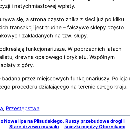
yzji i natychmiastowej wpłaty.
ywa się, a strona często znika z sieci już po kilku
kich transakcji jest trudne – fałszywe sklepy często
nkowych zakładanych na tzw. słupy.
odkreślają funkcjonariusze. W poprzednich latach
lletu, drewna opałowego i brykietu. Wspólnym
apłaty z góry.
badana przez miejscowych funkcjonariuszy. Policja 
go procederu działającego na terenie całego kraju.
ja
, 
Przestępstwa
mo
Nowa lipa na Piłsudskiego.
Ruszy przebudowa drogi i
Stare drzewo musiało
ścieżki między Obornikami