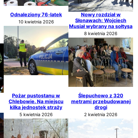
Odnaleziony 76‑latek
Nowy rozdział w
Słonawach: Wojciech
10 kwietnia 2026
Musiał wybrany na sołtysa
8 kwietnia 2026
Pożar pustostanu w
Ślepuchowo z 320
Chlebowie. Na miejscu
metrami przebudowanej
kilka jednostek straży
drogi
5 kwietnia 2026
2 kwietnia 2026