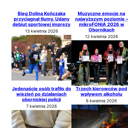
Bieg Doliną Kończaka
Muzyczne emocje na
przyciągnął tłumy. Udany
najwyższym poziomie –
debiut sportowej imprezy
mikroFONIA 2026 w
Obornikach
13 kwietnia 2026
12 kwietnia 2026
Jedenaście osób trafiło do
Trzech kierowców pod
więzień po działaniach
wpływem alkoholu
obornickiej policji
6 kwietnia 2026
7 kwietnia 2026