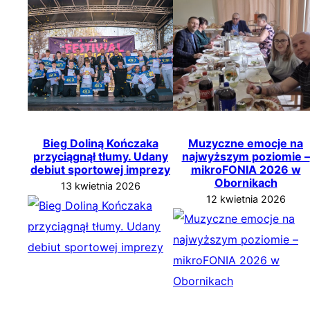
Bieg Doliną Kończaka
Muzyczne emocje na
przyciągnął tłumy. Udany
najwyższym poziomie –
debiut sportowej imprezy
mikroFONIA 2026 w
Obornikach
13 kwietnia 2026
12 kwietnia 2026