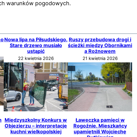
cych warunków pogodowych.
mo
Nowa lipa na Piłsudskiego.
Ruszy przebudowa drogi i
Stare drzewo musiało
ścieżki między Obornikami
ustąpić
a Rożnowem
22 kwietnia 2026
21 kwietnia 2026
h
Międzyszkolny Konkurs w
Ławeczka pamięci w
Objezierzu – interpretacje
Rogoźnie. Mieszkańcy
kuchni wielkopolskiej
upamiętnili Wojciechę