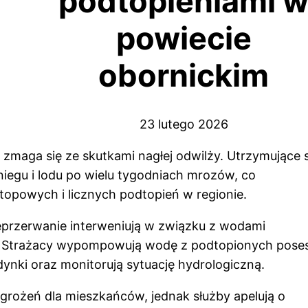
podtopieniami 
powiecie
obornickim
23 lutego 2026
maga się ze skutkami nagłej odwilży. Utrzymujące s
niegu i lodu po wielu tygodniach mrozów, co
opowych i licznych podtopień w regionie.
ieprzerwanie interweniują w związku z wodami
 Strażacy wypompowują wodę z podtopionych posesj
ynki oraz monitorują sytuację hydrologiczną.
grożeń dla mieszkańców, jednak służby apelują o