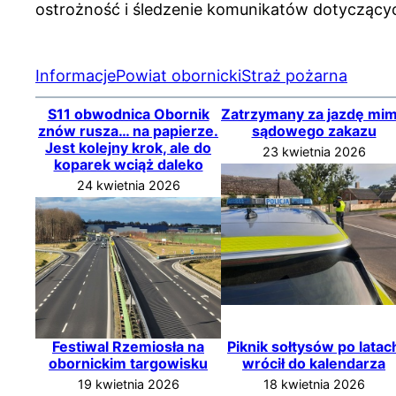
ostrożność i śledzenie komunikatów dotyczą
Informacje
Powiat obornicki
Straż pożarna
S11 obwodnica Obornik
Zatrzymany za jazdę mi
znów rusza… na papierze.
sądowego zakazu
Jest kolejny krok, ale do
23 kwietnia 2026
koparek wciąż daleko
24 kwietnia 2026
Festiwal Rzemiosła na
Piknik sołtysów po latac
obornickim targowisku
wrócił do kalendarza
19 kwietnia 2026
18 kwietnia 2026