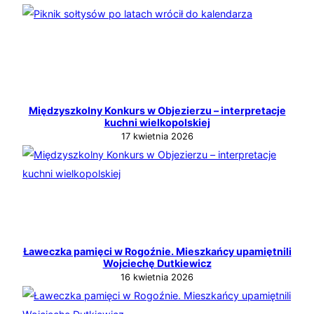
Międzyszkolny Konkurs w Objezierzu – interpretacje
kuchni wielkopolskiej
17 kwietnia 2026
Ławeczka pamięci w Rogoźnie. Mieszkańcy upamiętnili
Wojciechę Dutkiewicz
16 kwietnia 2026