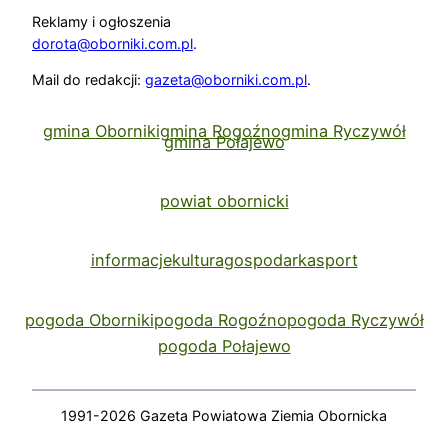
Reklamy i ogłoszenia
dorota@oborniki.com.pl
.
Mail do redakcji:
gazeta@oborniki.com.pl
.
gmina Oborniki
gmina Rogoźno
gmina Ryczywół
gmina Połajewo
powiat obornicki
informacje
kultura
gospodarka
sport
pogoda Oborniki
pogoda Rogoźno
pogoda Ryczywół
pogoda Połajewo
1991-2026 Gazeta Powiatowa Ziemia Obornicka