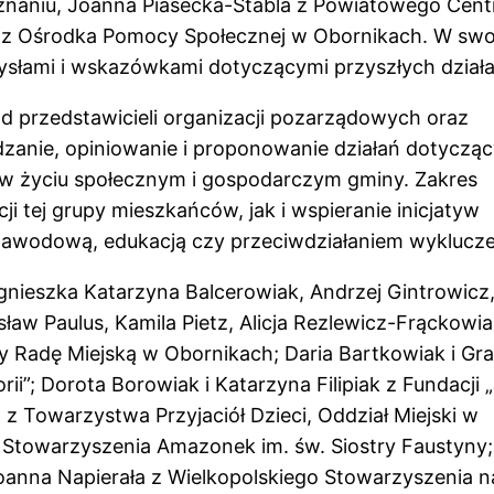
oznaniu, Joanna Piasecka-Stabla z Powiatowego Cen
 z Ośrodka Pomocy Społecznej w Obornikach. W swo
mysłami i wskazówkami dotyczącymi przyszłych działa
d przedstawicieli organizacji pozarządowych oraz
adzanie, opiniowanie i proponowanie działań dotyczą
w życiu społecznym i gospodarczym gminy. Zakres
i tej grupy mieszkańców, jak i wspieranie inicjatyw
zawodową, edukacją czy przeciwdziałaniem wyklucze
gnieszka Katarzyna Balcerowiak, Andrzej Gintrowicz
ław Paulus, Kamila Pietz, Alicja Rezlewicz-Frąckowi
y Radę Miejską w Obornikach; Daria Bartkowiak i Gr
rii”; Dorota Borowiak i Katarzyna Filipiak z Fundacji 
z Towarzystwa Przyjaciół Dzieci, Oddział Miejski w
e Stowarzyszenia Amazonek im. św. Siostry Faustyny;
oanna Napierała z Wielkopolskiego Stowarzyszenia n