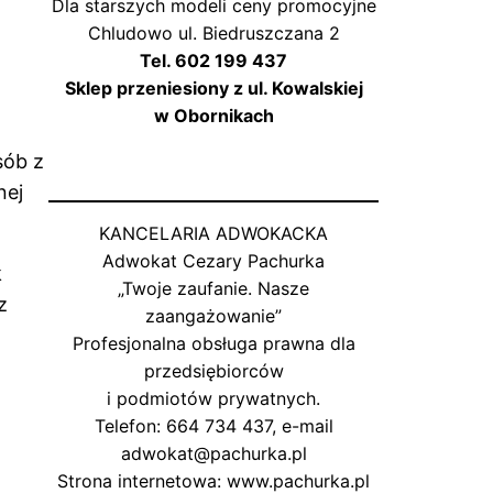
m
Dla starszych modeli ceny promocyjne
Chludowo ul. Biedruszczana 2
Tel. 602 199 437
Sklep przeniesiony z ul. Kowalskiej
w Obornikach
sób z
nej
KANCELARIA ADWOKACKA
Adwokat Cezary Pachurka
k
„Twoje zaufanie. Nasze
z
zaangażowanie”
Profesjonalna obsługa prawna dla
przedsiębiorców
i podmiotów prywatnych.
Telefon: 664 734 437, e-mail
adwokat@pachurka.pl
Strona internetowa: www.pachurka.pl