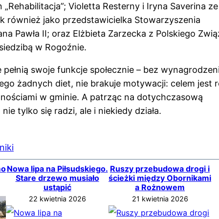
Rehabilitacja”; Violetta Resterny i Iryna Saverina ze
ak również jako przedstawicielka Stowarzyszenia
na Pawła II; oraz Elżbieta Zarzecka z Polskiego Zwi
siedzibą w Rogoźnie.
e pełnią swoje funkcje społecznie – bez wynagrodzeni
go żadnych diet, nie brakuje motywacji: celem jest r
nościami w gminie. A patrząc na dotychczasową
 tylko się radzi, ale i niekiedy działa.
niki
mo
Nowa lipa na Piłsudskiego.
Ruszy przebudowa drogi i
Stare drzewo musiało
ścieżki między Obornikami
ustąpić
a Rożnowem
22 kwietnia 2026
21 kwietnia 2026