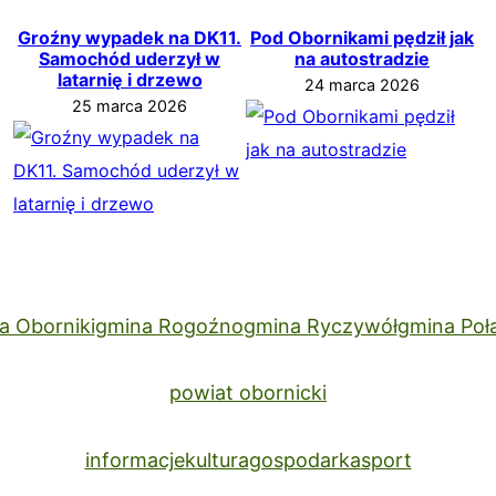
Groźny wypadek na DK11.
Pod Obornikami pędził jak
Samochód uderzył w
na autostradzie
latarnię i drzewo
24 marca 2026
25 marca 2026
a Oborniki
gmina Rogoźno
gmina Ryczywół
gmina Poł
powiat obornicki
informacje
kultura
gospodarka
sport