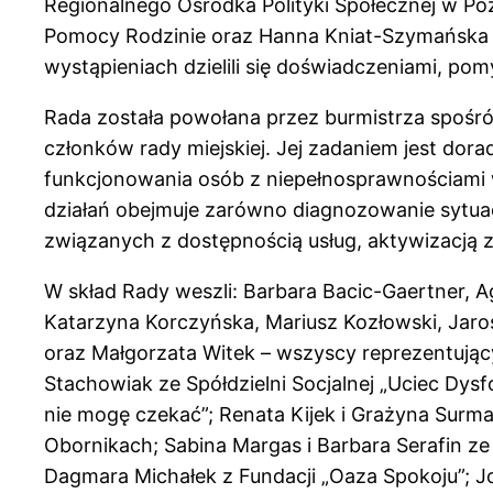
Regionalnego Ośrodka Polityki Społecznej w P
Pomocy Rodzinie oraz Hanna Kniat-Szymańska
wystąpieniach dzielili się doświadczeniami, po
Rada została powołana przez burmistrza spośró
członków rady miejskiej. Jej zadaniem jest dor
funkcjonowania osób z niepełnosprawnościami 
działań obejmuje zarówno diagnozowanie sytuacj
związanych z dostępnością usług, aktywizacją 
W skład Rady weszli: Barbara Bacic-Gaertner, A
Katarzyna Korczyńska, Mariusz Kozłowski, Jaros
oraz Małgorzata Witek – wszyscy reprezentując
Stachowiak ze Spółdzielni Socjalnej „Uciec Dysfo
nie mogę czekać”; Renata Kijek i Grażyna Surma 
Obornikach; Sabina Margas i Barbara Serafin z
Dagmara Michałek z Fundacji „Oaza Spokoju”; J