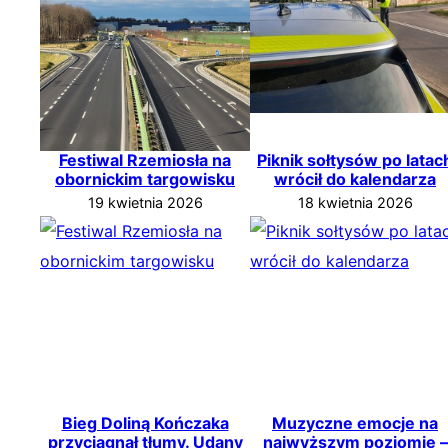
Festiwal Rzemiosła na
Piknik sołtysów po latac
obornickim targowisku
wrócił do kalendarza
19 kwietnia 2026
18 kwietnia 2026
Bieg Doliną Kończaka
Muzyczne emocje na
przyciągnął tłumy. Udany
najwyższym poziomie –