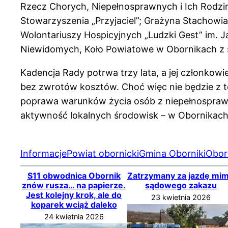
Rzecz Chorych, Niepełnosprawnych i Ich Rodzin „
Stowarzyszenia „Przyjaciel”; Grażyna Stachowi
Wolontariuszy Hospicyjnych „Ludzki Gest” im. Ja
Niewidomych, Koło Powiatowe w Obornikach z 
Kadencja Rady potrwa trzy lata, a jej członkowi
bez zwrotów kosztów. Choć więc nie będzie z te
poprawa warunków życia osób z niepełnospraw
aktywność lokalnych środowisk – w Obornikach nie
Informacje
Powiat obornicki
Gmina Oborniki
Obor
S11 obwodnica Obornik
Zatrzymany za jazdę mi
znów rusza… na papierze.
sądowego zakazu
Jest kolejny krok, ale do
23 kwietnia 2026
koparek wciąż daleko
24 kwietnia 2026