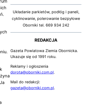
trum
ich
Układanie parkietów, podłóg i paneli,
ń.
cyklinowanie, polerowanie bezpyłowe
Oborniki tel. 669 934 242
cych
REDAKCJA
Gazeta Powiatowa Ziemia Obornicka.
niu.
Ukazuje się od 1991 roku.
,
Reklamy i ogłoszenia
ak
dorota@oborniki.com.pl
.
ażyna
Mail do redakcji:
„Ja
gazeta@oborniki.com.pl
.
a