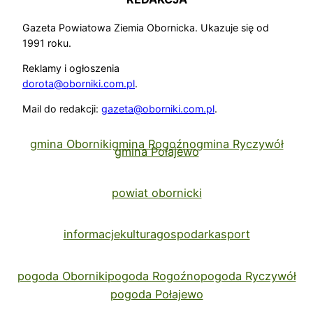
Gazeta Powiatowa Ziemia Obornicka. Ukazuje się od
1991 roku.
Reklamy i ogłoszenia
dorota@oborniki.com.pl
.
Mail do redakcji:
gazeta@oborniki.com.pl
.
gmina Oborniki
gmina Rogoźno
gmina Ryczywół
gmina Połajewo
powiat obornicki
informacje
kultura
gospodarka
sport
pogoda Oborniki
pogoda Rogoźno
pogoda Ryczywół
pogoda Połajewo