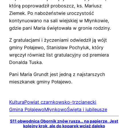
którą poprowadził proboszcz, ks. Mariusz
Ziemek. Po nabożeństwie uroczystość
kontynuowano na sali wiejskiej w Młynkowie,
gdzie pani Maria świętowała w gronie rodziny.
Z gratulacjami i życzeniami odwiedził ją wójt
gminy Połajewo, Stanisław Pochyluk, który
wręczył również list gratulacyjny od premiera
Donalda Tuska.
Pani Maria Grundt jest jedną z najstarszych
mieszkanek gminy Połajewo.
Kultura
Powiat czarnkowsko-trzcianecki
Gmina Połajewo
Młynkowo
Święta i jubileusze
S11 obwodnica Obornik znów rusza… na papierze. Jest
kolejny krok, ale do koparek wciąż daleko