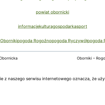
powiat obornicki
informacje
kultura
gospodarka
sport
Oborniki
pogoda Rogoźno
pogoda Ryczywół
pogoda 
Obornicka
Oborniki – Rog
anie z naszego serwisu internetowego oznacza, że uż