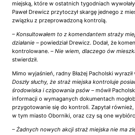
miejską, które w ostatnich tygodniach wywoła
Paweł Drewicz przytoczył skargę jednego z mi
związku z przeprowadzoną kontrolą.
– Konsultowałem to z komendantem straży miejs
działanie –
powiedział Drewicz. Dodał, że komen
kontrolowane. –
Nie wiem, dlaczego ów mieszka
stwierdził.
Mimo wyjaśnień, radny Błażej Pacholski wyraził
Doszły słuchy, że straż miejska kontroluje pos
środowiska i czipowania psów –
mówił Pacholsk
informacji o wymaganych dokumentach mogłoby
przygotowanie się do kontroli. Zapytał również
w tym miasto Oborniki, oraz czy są one wybiórc
– Żadnych nowych akcji straż miejska nie ma z