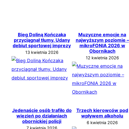
Bieg Doliną Kończaka
Muzyczne emocje na
przyciągnął tłumy. Udany
najwyższym poziomie –
debiut sportowej imprezy
mikroFONIA 2026 w
Obornikach
13 kwietnia 2026
12 kwietnia 2026
Jedenaście osób trafiło do
Trzech kierowców pod
więzień po działaniach
wpływem alkoholu
obornickiej policji
6 kwietnia 2026
7 kwietnia 2026