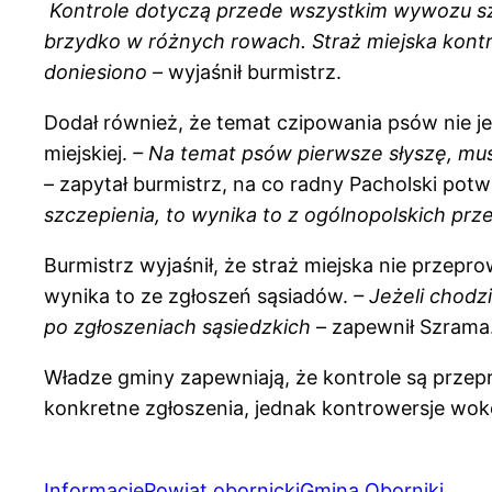
Kontrole dotyczą przede wszystkim wywozu s
brzydko w różnych rowach. Straż miejska kontr
doniesiono –
wyjaśnił burmistrz.
Dodał również, że temat czipowania psów nie j
miejskiej.
– Na temat psów pierwsze słyszę, musz
–
zapytał burmistrz, na co radny Pacholski potwi
szczepienia, to wynika to z ogólnopolskich prz
Burmistrz wyjaśnił, że straż miejska nie przepr
wynika to ze zgłoszeń sąsiadów.
– Jeżeli chodz
po zgłoszeniach sąsiedzkich
– zapewnił Szrama
Władze gminy zapewniają, że kontrole są prze
konkretne zgłoszenia, jednak kontrowersje wok
Informacje
Powiat obornicki
Gmina Oborniki