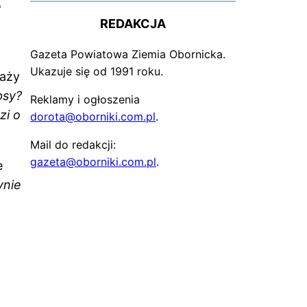
e
REDAKCJA
Gazeta Powiatowa Ziemia Obornicka.
Ukazuje się od 1991 roku.
raży
psy?
Reklamy i ogłoszenia
zi o
dorota@oborniki.com.pl
.
Mail do redakcji:
gazeta@oborniki.com.pl
.
e
ynie