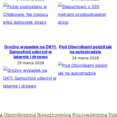
Groźny wypadek na DK11.
Pod Obornikami pędził jak
Samochód uderzył w
na autostradzie
latarnię i drzewo
24 marca 2026
25 marca 2026
a Oborniki
gmina Rogoźno
gmina Ryczywół
gmina Poł