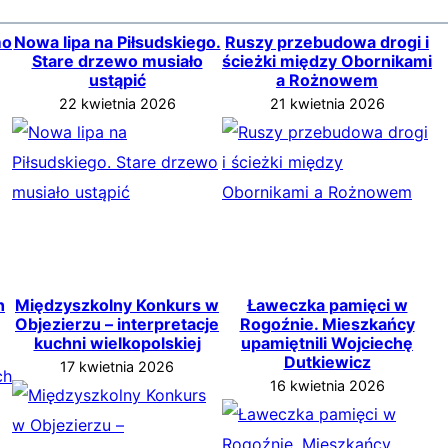
mo
Nowa lipa na Piłsudskiego.
Ruszy przebudowa drogi i
Stare drzewo musiało
ścieżki między Obornikami
ustąpić
a Rożnowem
22 kwietnia 2026
21 kwietnia 2026
h
Międzyszkolny Konkurs w
Ławeczka pamięci w
Objezierzu – interpretacje
Rogoźnie. Mieszkańcy
kuchni wielkopolskiej
upamiętnili Wojciechę
Dutkiewicz
17 kwietnia 2026
16 kwietnia 2026