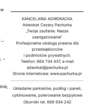
 w
KANCELARIA ADWOKACKA
Adwokat Cezary Pachurka
„Twoje zaufanie. Nasze
zaangażowanie”
i
–
Profesjonalna obsługa prawna dla
przedsiębiorców
i podmiotów prywatnych.
i.
–
Telefon: 664 734 437, e-mail
adwokat@pachurka.pl
Strona internetowa: www.pachurka.pl
nie,
Układanie parkietów, podłóg i paneli,
cyklinowanie, polerowanie bezpyłowe
Oborniki tel. 669 934 242