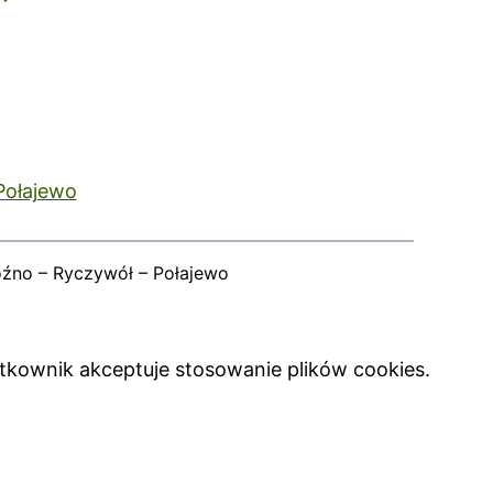
Połajewo
oźno – Ryczywół – Połajewo
ytkownik akceptuje stosowanie plików cookies.