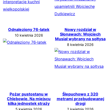
Odnaleziony 76‑latek
Nowy rozdział w
Słonawach: Wojciech
10 kwietnia 2026
Musiał wybrany na sołtysa
8 kwietnia 2026
Pożar pustostanu w
Ślepuchowo z 320
Chlebowie. Na miejscu
metrami przebudowanej
kilka jednostek straży
drogi
5 kwietnia 2026
2 kwietnia 2026