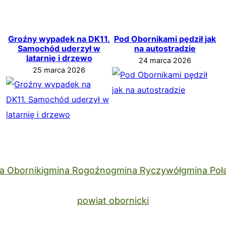
Groźny wypadek na DK11.
Pod Obornikami pędził jak
Samochód uderzył w
na autostradzie
latarnię i drzewo
24 marca 2026
25 marca 2026
a Oborniki
gmina Rogoźno
gmina Ryczywół
gmina Poł
powiat obornicki