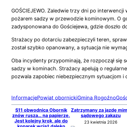
GOŚCIEJEWO. Zaledwie trzy dni po interwencji w
pożarem sadzy w przewodzie kominowym. O god
zadysponowana do Gościejewa, gdzie doszło d
Strażacy po dotarciu zabezpieczyli teren, sprawd
został szybko opanowany, a sytuacja nie wyma
Oba incydenty przypominają, że rozpoczął się 
sadzy w kominach. Strażacy apelują o regular
pozwala zapobiec niebezpiecznym sytuacjom i
Informacje
Powiat obornicki
Gmina Rogoźno
Gośc
S11 obwodnica Obornik
Zatrzymany za jazdę mi
znów rusza… na papierze.
sądowego zakazu
Jest kolejny krok, ale do
23 kwietnia 2026
koparek wciąż daleko