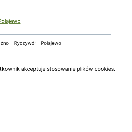
Połajewo
oźno – Ryczywół – Połajewo
ytkownik akceptuje stosowanie plików cookies.