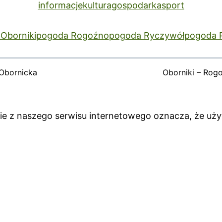
informacje
kultura
gospodarka
sport
Oborniki
pogoda Rogoźno
pogoda Ryczywół
pogoda 
Obornicka
Oborniki – Rog
anie z naszego serwisu internetowego oznacza, że uż