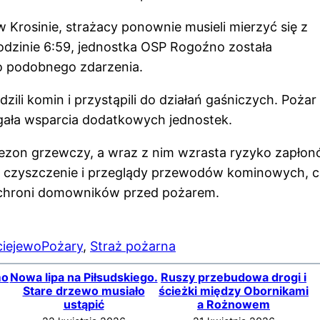
 Krosinie, strażacy ponownie musieli mierzyć się z
zinie 6:59, jednostka OSP Rogoźno została
o podobnego zdarzenia.
zili komin i przystąpili do działań gaśniczych. Pożar
gała wsparcia dodatkowych jednostek.
sezon grzewczy, a wraz z nim wzrasta ryzyko zapło
ne czyszczenie i przeglądy przewodów kominowych, 
 chroni domowników przed pożarem.
iejewo
Pożary
, 
Straż pożarna
mo
Nowa lipa na Piłsudskiego.
Ruszy przebudowa drogi i
Stare drzewo musiało
ścieżki między Obornikami
ustąpić
a Rożnowem