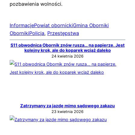
pozbawienia wolności.
Informacje
Powiat obornicki
Gmina Oborniki
Oborniki
Policja
, 
Przestępstwa
S11 obwodnica Obornik znów rusza… na papierze. Jest
kolejny krok, ale do koparek wciąż daleko
24 kwietnia 2026
Zatrzymany za jazdę mimo sądowego zakazu
23 kwietnia 2026