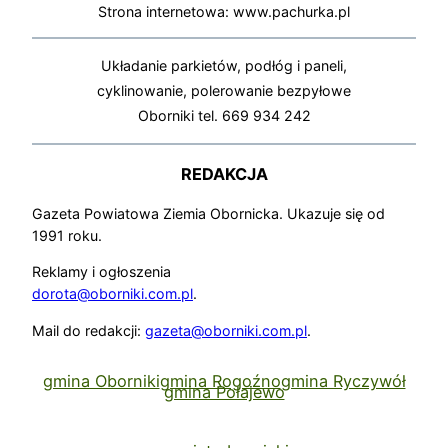
Strona internetowa: www.pachurka.pl
Układanie parkietów, podłóg i paneli,
cyklinowanie, polerowanie bezpyłowe
Oborniki tel. 669 934 242
REDAKCJA
Gazeta Powiatowa Ziemia Obornicka. Ukazuje się od
1991 roku.
Reklamy i ogłoszenia
dorota@oborniki.com.pl
.
Mail do redakcji:
gazeta@oborniki.com.pl
.
gmina Oborniki
gmina Rogoźno
gmina Ryczywół
gmina Połajewo