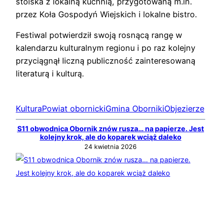
stoiska z lokalną kuchnią, przygotowaną m.in.
przez Koła Gospodyń Wiejskich i lokalne bistro.
Festiwal potwierdził swoją rosnącą rangę w
kalendarzu kulturalnym regionu i po raz kolejny
przyciągnął liczną publiczność zainteresowaną
literaturą i kulturą.
Kultura
Powiat obornicki
Gmina Oborniki
Objezierze
S11 obwodnica Obornik znów rusza… na papierze. Jest
kolejny krok, ale do koparek wciąż daleko
24 kwietnia 2026