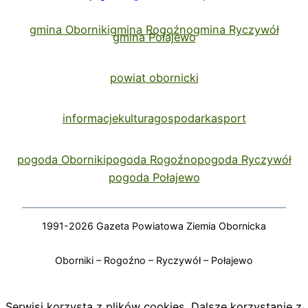
gmina Oborniki
gmina Rogoźno
gmina Ryczywół
gmina Połajewo
powiat obornicki
informacje
kultura
gospodarka
sport
pogoda Oborniki
pogoda Rogoźno
pogoda Ryczywół
pogoda Połajewo
1991-2026 Gazeta Powiatowa Ziemia Obornicka
Oborniki – Rogoźno – Ryczywół – Połajewo
Serwisi korzysta z plików cookies. Dalsze korzystanie z