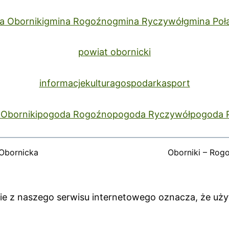
a Oborniki
gmina Rogoźno
gmina Ryczywół
gmina Poł
powiat obornicki
informacje
kultura
gospodarka
sport
Oborniki
pogoda Rogoźno
pogoda Ryczywół
pogoda 
Obornicka
Oborniki – Rog
anie z naszego serwisu internetowego oznacza, że uż