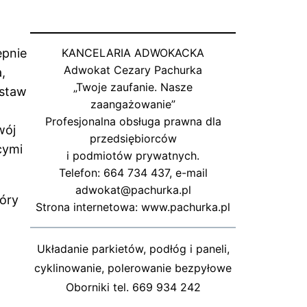
ępnie
KANCELARIA ADWOKACKA
Adwokat Cezary Pachurka
,
„Twoje zaufanie. Nasze
ustaw
zaangażowanie”
Profesjonalna obsługa prawna dla
wój
przedsiębiorców
cymi
i podmiotów prywatnych.
Telefon: 664 734 437, e-mail
adwokat@pachurka.pl
tóry
Strona internetowa: www.pachurka.pl
Układanie parkietów, podłóg i paneli,
cyklinowanie, polerowanie bezpyłowe
Oborniki tel. 669 934 242