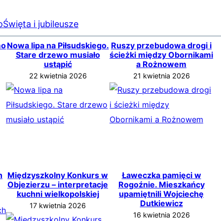
o
Święta i jubileusze
mo
Nowa lipa na Piłsudskiego.
Ruszy przebudowa drogi i
Stare drzewo musiało
ścieżki między Obornikami
ustąpić
a Rożnowem
22 kwietnia 2026
21 kwietnia 2026
h
Międzyszkolny Konkurs w
Ławeczka pamięci w
Objezierzu – interpretacje
Rogoźnie. Mieszkańcy
kuchni wielkopolskiej
upamiętnili Wojciechę
Dutkiewicz
17 kwietnia 2026
16 kwietnia 2026