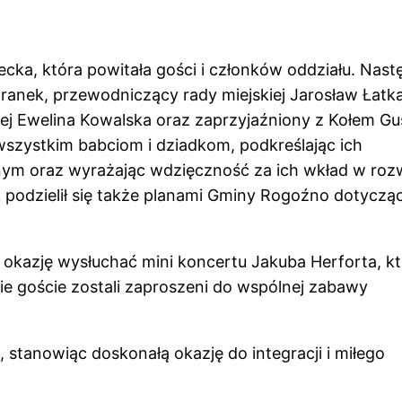
cka, która powitała gości i członków oddziału. Nast
Zaranek, przewodniczący rady miejskiej Jarosław Łatka
j Ewelina Kowalska oraz zaprzyjaźniony z Kołem G
wszystkim babciom i dziadkom, podkreślając ich
znym oraz wyrażając wdzięczność za ich wkład w roz
k podzielił się także planami Gminy Rogoźno dotyczą
li okazję wysłuchać mini koncertu Jakuba Herforta, k
e goście zostali zaproszeni do wspólnej zabawy
stanowiąc doskonałą okazję do integracji i miłego