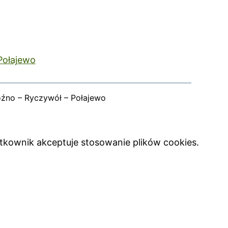
Połajewo
oźno – Ryczywół – Połajewo
ytkownik akceptuje stosowanie plików cookies.