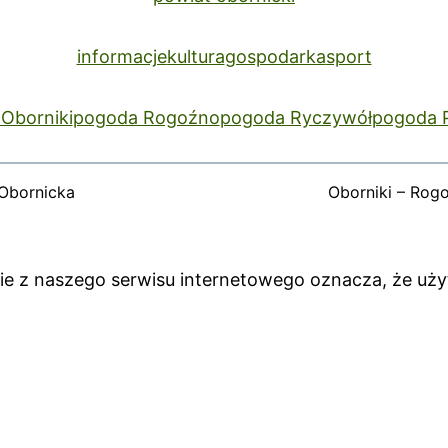
informacje
kultura
gospodarka
sport
Oborniki
pogoda Rogoźno
pogoda Ryczywół
pogoda 
Obornicka
Oborniki – Rog
anie z naszego serwisu internetowego oznacza, że uż