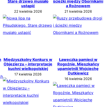
Stare drzewo musiało
ścieżki między Obornikami
ustąpić
a Rożnowem
22 kwietnia 2026
21 kwietnia 2026
h
Międzyszkolny Konkurs w
Ławeczka pamięci w
Objezierzu – interpretacje
Rogoźnie. Mieszkańcy
kuchni wielkopolskiej
upamiętnili Wojciechę
Dutkiewicz
17 kwietnia 2026
16 kwietnia 2026