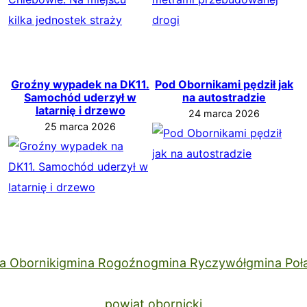
Groźny wypadek na DK11.
Pod Obornikami pędził jak
Samochód uderzył w
na autostradzie
latarnię i drzewo
24 marca 2026
25 marca 2026
a Oborniki
gmina Rogoźno
gmina Ryczywół
gmina Poł
powiat obornicki