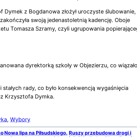
tof Dymek z Bogdanowa złożył uroczyste ślubowanie,
zakończyła swoją jedenastoletnią kadencję. Oboje
etu Tomasza Szramy, czyli ugrupowania popierając
anowana dyrektorką szkoły w Objezierzu, co wiązało
i stałych rady, co było konsekwencją wygaśnięcia
zez Krzysztofa Dymka.
yka
, 
Wybory
mo
Nowa lipa na Piłsudskiego.
Ruszy przebudowa drogi i