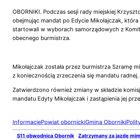
OBORNIKI. Podczas sesji rady miejskiej Krzysz
obejmując mandat po Edycie Mikołajczak, która 
startowali w wyborach samorządowych z Komit
obecnego burmistrza.
Mikołajczak została przez burmistrza Szramę mi
z koniecznością zrzeczenia się mandatu radnej.
Zatwierdzono również zmiany w składzie komisj
mandatu Edyty Mikołajczak i zastąpienia jej pr
Informacje
Powiat obornicki
Gmina Oborniki
Polit
S11 obwodnica Obornik
Zatrzymany za jazdę mi