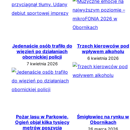
Jedenaście osób trafiło do
Trzech kierowców pod
więzień po działaniach
wpływem alkoholu
obornickiej policji
6 kwietnia 2026
7 kwietnia 2026
Pożar lasu w Parkowie.
Śmigłowiec na rynku w
Ogień objął kilka tysięcy
Obornikach
metrów poszycia
26 marca 2026