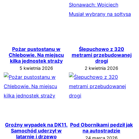
Pożar pustostanu w
Ślepuchowo z 320
Chlebowie. Na miejscu
metrami przebudowanej
kilka jednostek straży
drogi
5 kwietnia 2026
2 kwietnia 2026
Groźny wypadek na DK11.
Pod Obornikami pędził jak
Samochód uderzył w
na autostradzie
latarnię i drzewo
24 marca 2026