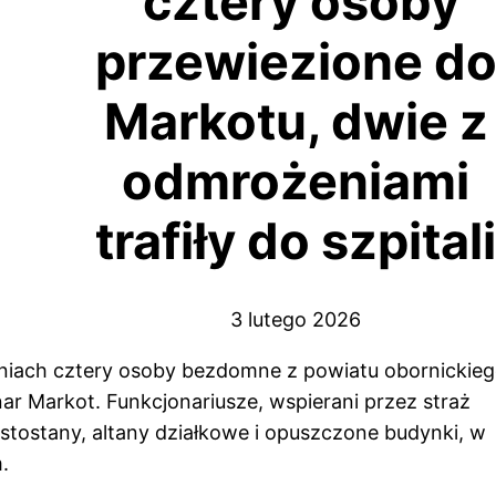
cztery osoby
przewiezione d
Markotu, dwie z
odmrożeniami
trafiły do szpitali
3 lutego 2026
iach cztery osoby bezdomne z powiatu obornickie
r Markot. Funkcjonariusze, wspierani przez straż
ustostany, altany działkowe i opuszczone budynki, w
.