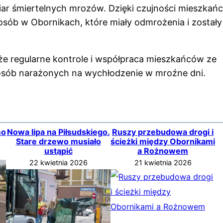
ar śmiertelnych mrozów. Dzięki czujności mieszkańc
sób w Obornikach, które miały odmrożenia i zostały
e regularne kontrole i współpraca mieszkańców ze
 osób narażonych na wychłodzenie w mroźne dni.
mo
Nowa lipa na Piłsudskiego.
Ruszy przebudowa drogi i
Stare drzewo musiało
ścieżki między Obornikami
ustąpić
a Rożnowem
22 kwietnia 2026
21 kwietnia 2026