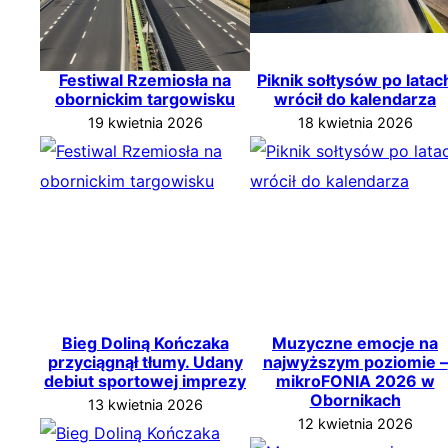
Festiwal Rzemiosła na
Piknik sołtysów po latac
obornickim targowisku
wrócił do kalendarza
19 kwietnia 2026
18 kwietnia 2026
Bieg Doliną Kończaka
Muzyczne emocje na
przyciągnął tłumy. Udany
najwyższym poziomie –
debiut sportowej imprezy
mikroFONIA 2026 w
Obornikach
13 kwietnia 2026
12 kwietnia 2026