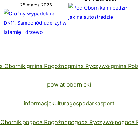
25 marca 2026
a Oborniki
gmina Rogoźno
gmina Ryczywół
gmina Poł
powiat obornicki
informacje
kultura
gospodarka
sport
Oborniki
pogoda Rogoźno
pogoda Ryczywół
pogoda 