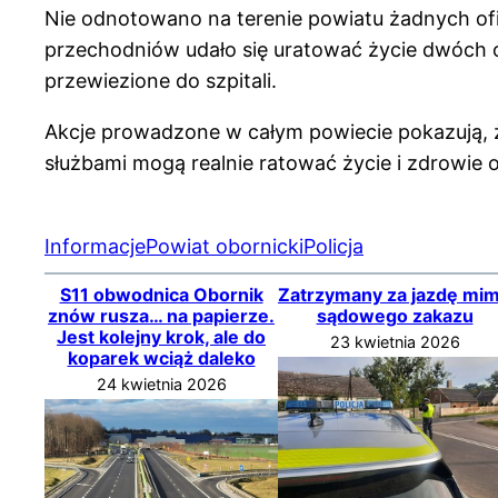
Nie odnotowano na terenie powiatu żadnych ofi
przechodniów udało się uratować życie dwóch o
przewiezione do szpitali.
Akcje prowadzone w całym powiecie pokazują, ż
służbami mogą realnie ratować życie i zdrowie
Informacje
Powiat obornicki
Policja
S11 obwodnica Obornik
Zatrzymany za jazdę mi
znów rusza… na papierze.
sądowego zakazu
Jest kolejny krok, ale do
23 kwietnia 2026
koparek wciąż daleko
24 kwietnia 2026