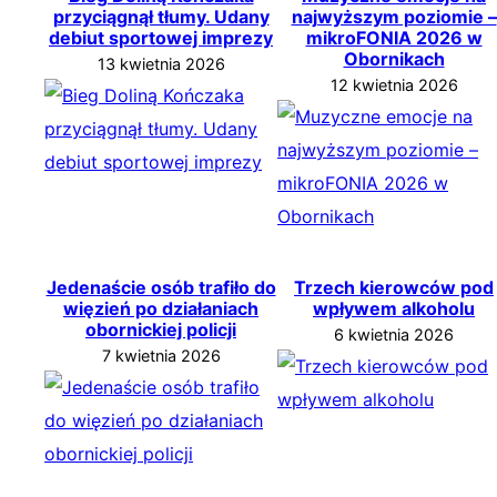
przyciągnął tłumy. Udany
najwyższym poziomie –
debiut sportowej imprezy
mikroFONIA 2026 w
Obornikach
13 kwietnia 2026
12 kwietnia 2026
Jedenaście osób trafiło do
Trzech kierowców pod
więzień po działaniach
wpływem alkoholu
obornickiej policji
6 kwietnia 2026
7 kwietnia 2026