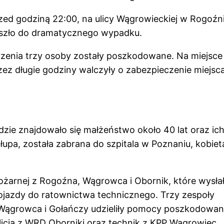
ed godziną 22:00, na ulicy Wągrowieckiej w Rogoźn
oszło do dramatycznego wypadku.
enia trzy osoby zostały poszkodowane. Na miejsce
ez długie godziny walczyły o zabezpieczenie miejsca
ie znajdowało się małżeństwo około 40 lat oraz ich
łupa, została zabrana do szpitala w Poznaniu, kobiet
 pożarnej z Rogoźna, Wągrowca i Obornik, które wysła
ojazdy do ratownictwa technicznego. Trzy zespoły
Wągrowca i Gołańczy udzieliły pomocy poszkodowa
olicja z WRD Oborniki oraz technik z KPP Wągrowiec