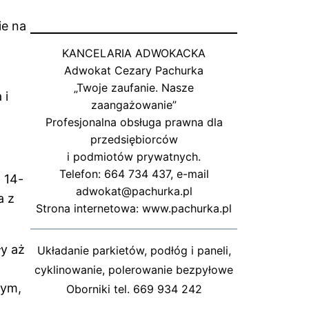
ie na
KANCELARIA ADWOKACKA
Adwokat Cezary Pachurka
„Twoje zaufanie. Nasze
 i
zaangażowanie”
Profesjonalna obsługa prawna dla
przedsiębiorców
i podmiotów prywatnych.
Telefon: 664 734 437, e-mail
 14-
adwokat@pachurka.pl
a z
Strona internetowa: www.pachurka.pl
ły aż
Układanie parkietów, podłóg i paneli,
cyklinowanie, polerowanie bezpyłowe
nym,
Oborniki tel. 669 934 242