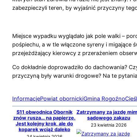
zabezpieczyli teren, by wyjaśnić przyczyny teg
Miejsce wypadku wyglądało jak pole walki – po
pośpiechu, a w tle włączone syreny i migające 
przejeżdżający kierowcy z przerażeniem obserw
Co dokładnie doprowadziło do dachowania? Czy
przyczyną były warunki drogowe? Na te pytani
Informacje
Powiat obornicki
Gmina Rogoźno
Cieś
S11 obwodnica Obornik
Zatrzymany za jazdę mi
znów rusza… na papierze.
sądowego zakazu
Jest kolejny krok, ale do
23 kwietnia 2026
koparek wciąż daleko
24 kwietnia 2026