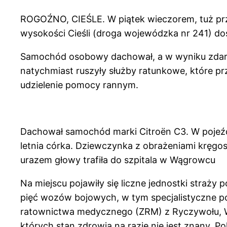
ROGOŹNO, CIEŚLE. W piątek wieczorem, tuż prz
wysokości Cieśli (droga wojewódzka nr 241) d
Samochód osobowy dachował, a w wyniku zdarz
natychmiast ruszyły służby ratunkowe, które prz
udzielenie pomocy rannym.
Dachował samochód marki Citroën C3. W pojeźdz
letnia córka. Dziewczynka z obrażeniami kręgos
urazem głowy trafiła do szpitala w Wągrowcu
Na miejscu pojawiły się liczne jednostki straży
pięć wozów bojowych, w tym specjalistyczne p
ratownictwa medycznego (ZRM) z Ryczywołu, 
których stan zdrowia na razie nie jest znany. P