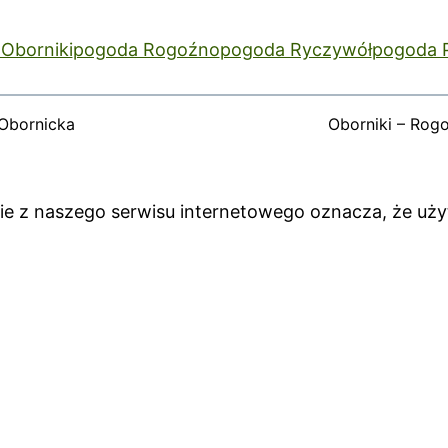
Oborniki
pogoda Rogoźno
pogoda Ryczywół
pogoda 
Obornicka
Oborniki – Rog
anie z naszego serwisu internetowego oznacza, że uż