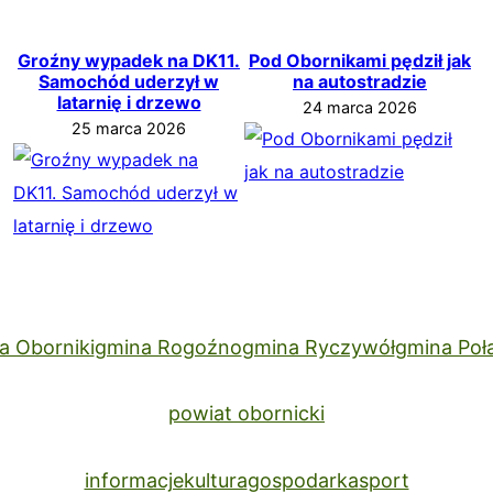
Groźny wypadek na DK11.
Pod Obornikami pędził jak
Samochód uderzył w
na autostradzie
latarnię i drzewo
24 marca 2026
25 marca 2026
a Oborniki
gmina Rogoźno
gmina Ryczywół
gmina Poł
powiat obornicki
informacje
kultura
gospodarka
sport