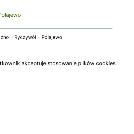
Połajewo
oźno – Ryczywół – Połajewo
ytkownik akceptuje stosowanie plików cookies.