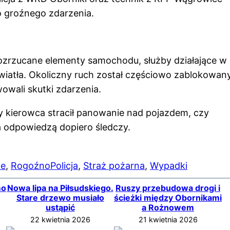
o groźnego zdarzenia.
rozrzucane elementy samochodu, służby działające w
światła. Okoliczny ruch został częściowo zablokowany
owali skutki zdarzenia.
 kierowca stracił panowanie nad pojazdem, czy
a odpowiedzą dopiero śledczy.
le
, 
Rogoźno
Policja
, 
Straż pożarna
, 
Wypadki
mo
Nowa lipa na Piłsudskiego.
Ruszy przebudowa drogi i
Stare drzewo musiało
ścieżki między Obornikami
ustąpić
a Rożnowem
22 kwietnia 2026
21 kwietnia 2026