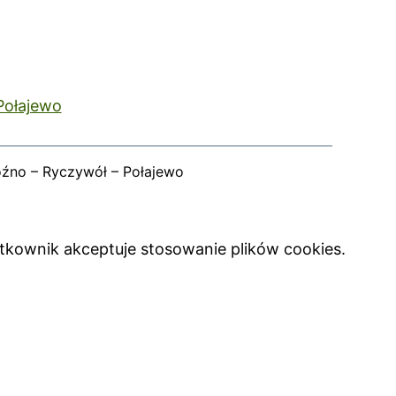
Połajewo
oźno – Ryczywół – Połajewo
ytkownik akceptuje stosowanie plików cookies.