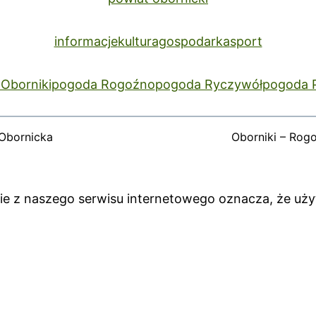
informacje
kultura
gospodarka
sport
Oborniki
pogoda Rogoźno
pogoda Ryczywół
pogoda 
Obornicka
Oborniki – Rog
anie z naszego serwisu internetowego oznacza, że uż