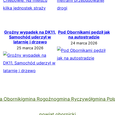
Groźny wypadek na DK11.
Pod Obornikami pędził jak
Samochód uderzył w
na autostradzie
latarnię i drzewo
24 marca 2026
25 marca 2026
a Oborniki
gmina Rogoźno
gmina Ryczywół
gmina Poł
powiat obornicki