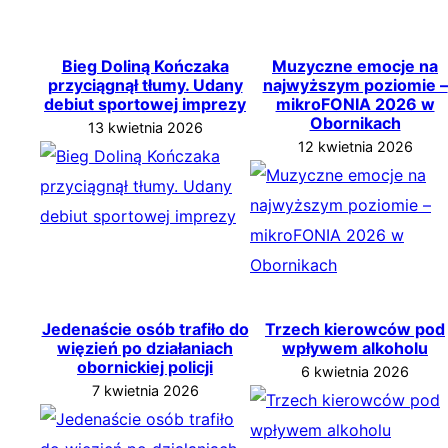
Bieg Doliną Kończaka
Muzyczne emocje na
przyciągnął tłumy. Udany
najwyższym poziomie –
debiut sportowej imprezy
mikroFONIA 2026 w
Obornikach
13 kwietnia 2026
12 kwietnia 2026
Jedenaście osób trafiło do
Trzech kierowców pod
więzień po działaniach
wpływem alkoholu
obornickiej policji
6 kwietnia 2026
7 kwietnia 2026