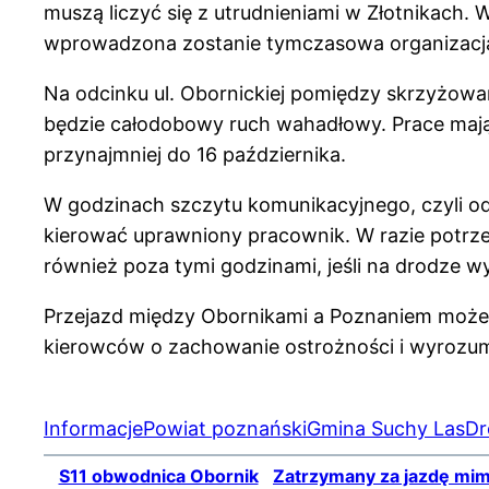
muszą liczyć się z utrudnieniami w Złotnikach.
wprowadzona zostanie tymczasowa organizacja
Na odcinku ul. Obornickiej pomiędzy skrzyżowa
będzie całodobowy ruch wahadłowy. Prace mają
przynajmniej do 16 października.
W godzinach szczytu komunikacyjnego, czyli od
kierować uprawniony pracownik. W razie potr
również poza tymi godzinami, jeśli na drodze wy
Przejazd między Obornikami a Poznaniem może 
kierowców o zachowanie ostrożności i wyrozum
Informacje
Powiat poznański
Gmina Suchy Las
Dr
S11 obwodnica Obornik
Zatrzymany za jazdę mi