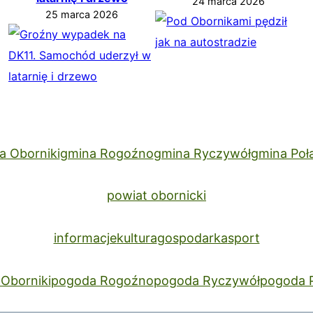
24 marca 2026
25 marca 2026
a Oborniki
gmina Rogoźno
gmina Ryczywół
gmina Poł
powiat obornicki
informacje
kultura
gospodarka
sport
Oborniki
pogoda Rogoźno
pogoda Ryczywół
pogoda 