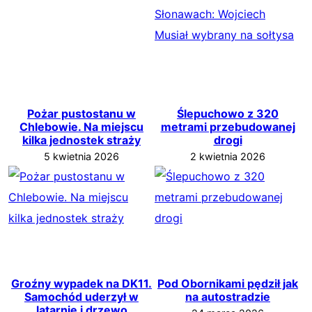
Pożar pustostanu w
Ślepuchowo z 320
Chlebowie. Na miejscu
metrami przebudowanej
kilka jednostek straży
drogi
5 kwietnia 2026
2 kwietnia 2026
Groźny wypadek na DK11.
Pod Obornikami pędził jak
Samochód uderzył w
na autostradzie
latarnię i drzewo