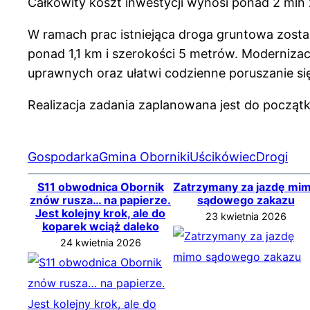
Całkowity koszt inwestycji wynosi ponad 2 mln z
W ramach prac istniejąca droga gruntowa zosta
ponad 1,1 km i szerokości 5 metrów. Moderniza
uprawnych oraz ułatwi codzienne poruszanie si
Realizacja zadania zaplanowana jest do początk
Gospodarka
Gmina Oborniki
Uścikówiec
Drogi
S11 obwodnica Obornik
Zatrzymany za jazdę mi
znów rusza… na papierze.
sądowego zakazu
Jest kolejny krok, ale do
23 kwietnia 2026
koparek wciąż daleko
24 kwietnia 2026