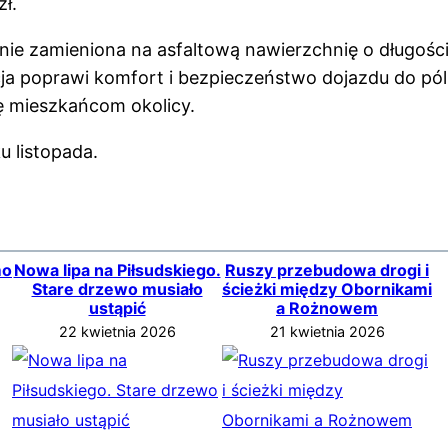
ł.
nie zamieniona na asfaltową nawierzchnię o długośc
cja poprawi komfort i bezpieczeństwo dojazdu do pól
ę mieszkańcom okolicy.
u listopada.
mo
Nowa lipa na Piłsudskiego.
Ruszy przebudowa drogi i
Stare drzewo musiało
ścieżki między Obornikami
ustąpić
a Rożnowem
22 kwietnia 2026
21 kwietnia 2026