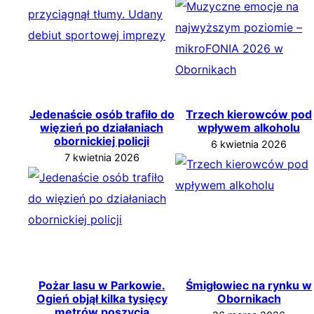
Jedenaście osób trafiło do
Trzech kierowców pod
więzień po działaniach
wpływem alkoholu
obornickiej policji
6 kwietnia 2026
7 kwietnia 2026
Pożar lasu w Parkowie.
Śmigłowiec na rynku w
Ogień objął kilka tysięcy
Obornikach
metrów poszycia