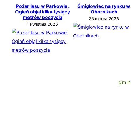
Pożar lasu w Parkowie.
Śmigłowiec na rynku w
Ogień objął kilka tysięcy
Obornikach
metrów poszycia
26 marca 2026
1 kwietnia 2026
gmin