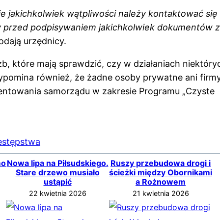
ie jakichkolwiek wątpliwości należy kontaktować się
y przed podpisywaniem jakichkolwiek dokumentów z
dają urzędnicy.
b, które mają sprawdzić, czy w działaniach niektóry
zypomina również, że żadne osoby prywatne ani firm
zentowania samorządu w zakresie Programu „Czyste
estępstwa
mo
Nowa lipa na Piłsudskiego.
Ruszy przebudowa drogi i
Stare drzewo musiało
ścieżki między Obornikami
ustąpić
a Rożnowem
22 kwietnia 2026
21 kwietnia 2026