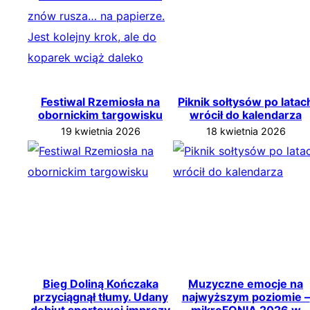
Festiwal Rzemiosła na
Piknik sołtysów po latac
obornickim targowisku
wrócił do kalendarza
19 kwietnia 2026
18 kwietnia 2026
Bieg Doliną Kończaka
Muzyczne emocje na
przyciągnął tłumy. Udany
najwyższym poziomie –
debiut sportowej imprezy
mikroFONIA 2026 w