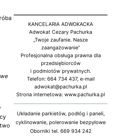
próba
KANCELARIA ADWOKACKA
Adwokat Cezary Pachurka
„Twoje zaufanie. Nasze
zaangażowanie”
Profesjonalna obsługa prawna dla
przedsiębiorców
i podmiotów prywatnych.
ywe
Telefon: 664 734 437, e-mail
adwokat@pachurka.pl
Strona internetowa: www.pachurka.pl
w
Układanie parkietów, podłóg i paneli,
ńcy
cyklinowanie, polerowanie bezpyłowe
ztwo
Oborniki tel. 669 934 242