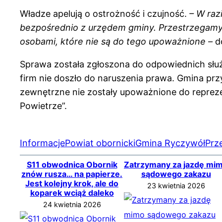
Władze apelują o ostrożność i czujność.
– W raz
bezpośrednio z urzędem gminy. Przestrzegam
osobami, które nie są do tego upoważnione –
do
Sprawa została zgłoszona do odpowiednich służ
firm nie doszło do naruszenia prawa. Gmina pr
zewnętrzne nie zostały upoważnione do repre
Powietrze”.
Informacje
Powiat obornicki
Gmina Ryczywół
Prz
S11 obwodnica Obornik
Zatrzymany za jazdę mi
znów rusza… na papierze.
sądowego zakazu
Jest kolejny krok, ale do
23 kwietnia 2026
koparek wciąż daleko
24 kwietnia 2026