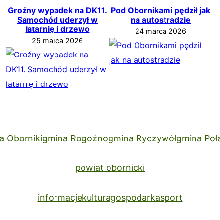
Groźny wypadek na DK11.
Pod Obornikami pędził jak
Samochód uderzył w
na autostradzie
latarnię i drzewo
24 marca 2026
25 marca 2026
a Oborniki
gmina Rogoźno
gmina Ryczywół
gmina Poł
powiat obornicki
informacje
kultura
gospodarka
sport