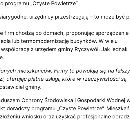
o programu „Czyste Powietrze”.
iarygodne, urzędnicy przestrzegają – to może być 
ele firm chodzą po domach, proponując sporządzenie
iepła lub termomodernizację budynków. W wielu
 współpracę z urzędem gminy Ryczywół. Jak jednak
e.
ojonych mieszkańców. Firmy te powołują się na fałsz
i, oferując płatne usługi, które w rzeczywistości są
dstawiciel gminy.
nduszem Ochrony Środowiska i Gospodarki Wodnej 
nkt doradczy programu „Czyste Powietrze”. Mieszka
złożeniu wniosku oraz uzyskać profesjonalne dorad