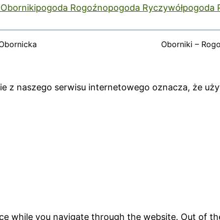
Oborniki
pogoda Rogoźno
pogoda Ryczywół
pogoda 
Obornicka
Oborniki – Rog
anie z naszego serwisu internetowego oznacza, że uż
ce while you navigate through the website. Out of th